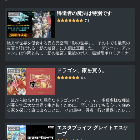
帰還者の魔法は特別です
2023-秋
7.1
絶えず世界を侵食する異次元空間「影の世界」。 その中でも最悪の
災害と呼ばれる「影の迷宮」に人類は直面した。 「デジール・アル
マン」は仲間と共に「影の迷宮」最後のボス、破滅竜ボロミア・ナポ
ールと対峙するも、世界は滅亡を迎えてしまう。 全てが終わったと
思った瞬間、デジールの目の前に広...
ドラゴン、家を買う。
2021-春
6.4
一族から勘当された臆病なドラゴンの子・レティ。 多種多様な種族
が暮らす広大な世界で生き抜くために、 弱い自分でも安心して住め
る家を探して旅に出ることに。 その最中、勇者一行と遭遇したレテ
ィの危機を救ったのは 不動産屋を名乗るエルフ・ディアリアだっ
た…。 共に旅をすることになった２...
エスタブライフ グレイトエスケ
2022-春
ープ