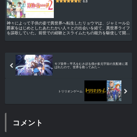
6.8
神々によって子供の姿で異世界へ転生したリョウマは、ジャミール公
爵家をはじめとしたあたたかい人々との出会いを経て、異世界ライフ
を謳歌していた。前世での経験とスライムたちの能力を駆使して開業
したクリーニング店「バンブーフォレスト」は業績も上々で、ある日
別の街での「2号店」出店の話が持...
モブ皇帝～平凡をむさぼる僕が多元宇宙の支配者に選
ばれたので、世界を救ってみた～
トリリオンゲーム
コメント