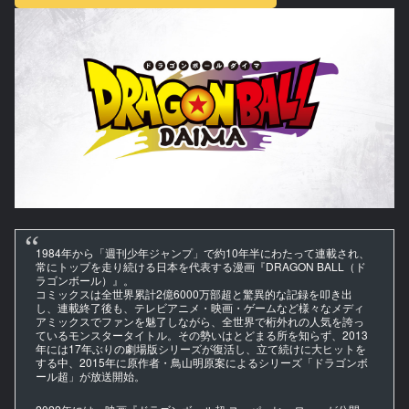
1984年から「週刊少年ジャンプ」で約10年半にわたって連載され、
常にトップを走り続ける日本を代表する漫画『DRAGON BALL（ド
ラゴンボール）』。
コミックスは全世界累計2億6000万部超と驚異的な記録を叩き出
し、連載終了後も、テレビアニメ・映画・ゲームなど様々なメディ
アミックスでファンを魅了しながら、全世界で桁外れの人気を誇っ
ているモンスタータイトル。その勢いはとどまる所を知らず、2013
年には17年ぶりの劇場版シリーズが復活し、立て続けに大ヒットを
する中、2015年に原作者・鳥山明原案によるシリーズ「ドラゴンボ
ール超」が放送開始。