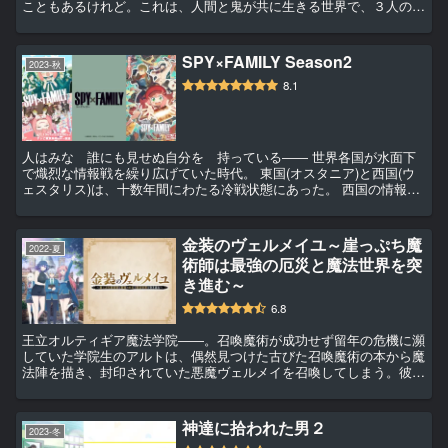
こともあるけれど。これは、人間と鬼が共に生きる世界で、３人のお
にっ子が鬼のイメージアップのために奮闘する物語。鬼ヶ島から東京
の中学校に転入、そして…時に人助...
SPY×FAMILY Season2
2023-秋
8.1
人はみな 誰にも見せぬ自分を 持っている―― 世界各国が水面下
で熾烈な情報戦を繰り広げていた時代。 東国(オスタニア)と西国(ウ
ェスタリス)は、十数年間にわたる冷戦状態にあった。 西国の情報局
対東課〈WISE(ワイズ)〉所属である凄腕スパイの〈黄昏(たそがれ)〉
は、東西平和を脅か...
金装のヴェルメイユ～崖っぷち魔
2022-夏
術師は最強の厄災と魔法世界を突
き進む～
6.8
王立オルティギア魔法学院――。召喚魔術が成功せず留年の危機に瀕
していた学院生のアルトは、偶然見つけた古びた召喚魔術の本から魔
法陣を描き、封印されていた悪魔ヴェルメイを召喚してしまう。彼女
は古来より恐れられる“悪魔”であり、厄災をもたらす強大な力を持っ
ていた。使い魔となったヴェルメ...
神達に拾われた男２
2023-冬