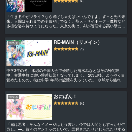
6.5
「生きるのがツライ？なら逃げちゃえばいいんですよ」ずっと先の未
来。人間はそれまでの姿形だけでなく、獣人・サイボーグ・魔族など
多様な姿を持つようになった。東京の街は、AIが管理する高い壁に囲
まれた数多の地域「クラスタ」となり、自由な行き来をやめ、それぞ
れが独自の文化・常識を育んだ。...
RE-MAIN（リメイン）
2021-夏
7.2
中学3年の冬、水球の全国大会で優勝した清水みなとはその帰宅途
中、交通事故に遭い昏睡状態となってしまう。 203日後、ようやく目
覚めたものの、彼は中学3年間の記憶を失っていた。 水球から離れ、
気持ちも新たに山南高校へ入学したみなとだったが、ひとつの約束を
キッカケにそこで出会った仲間...
おにぱん！
2022-春
6.5
「鬼は悪者」そんなイメージはもう古い。今では人間ともすっかり仲
良し。—…昔々のヤンチャのせいで、誤解されたりいじられたりする