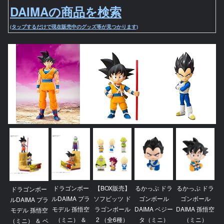
DAIMAの商品を検索
(タップするだけで現在販売中のグッズ等が見つかります)
ドラゴンボー
【BOX販売】
るかっぷ ドラ
るかっぷ ドラ
ドラゴンボー
ルDAIMA プラ
ソフビッツ ド
ゴンボール
ゴンボール
ルDAIMA プラ
モデル 孫悟空
ラゴンボール
DAIMA ベジー
DAIMA 孫悟空
モデル 孫悟空
（ミニ） ＆
2 （全6種）
タ（ミニ）
（ミニ）
（ミニ） ＆ ベ