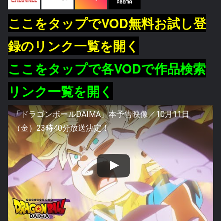
ここをタップでVOD無料お試し登
録のリンク一覧を開く
ここをタップで各VODで作品検索
リンク一覧を開く
「ドラゴンボールDAIMA」本予告映像／10月11日
（金）23時40分放送決定！