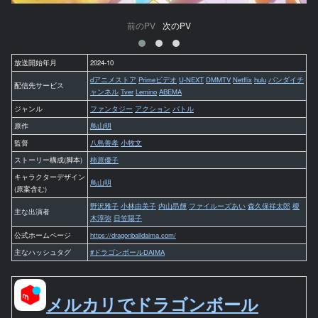
前のPV
次のPV
放送開始年月
2024-10
dアニメストア
Primeビデオ
U-NEXT
DMMTV
Netflix
hulu
バンダイチ
配信先サービス
ャンネル
Tver
Lemino
ABEMA
ジャンル
ファンタジー
アクション
バトル
原作
鳥山明
監督
八島善孝
小牧文
ストーリー構成(脚本)
柿原優子
キャラクターデザイン
鳥山明
(原案含む)
野沢雅子
小林由美子
内山昂輝
ファイルーズあい
森久保祥太郎
榎
主な出演者
木淳弥
日笠陽子
公式ホームページ
https://dragonballdaima.com/
主なハッシュタグ
#ドラゴンボールDAIMA
メルカリでドラゴンボール