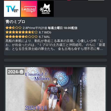
青のミブロ
2.8
Prime平均評価
毎週土曜日 18:00配信
8.7
IMDb
6.7
MAL
黒船の来航により、動乱が巻起こる幕末の京都。 心優しい少年「に
お」が出会ったのは、"ミブロ”の土方歳三と沖田総司。 のちに「新選
組」となる壬生浪士組の隊士たち。 金も土地も命すら理不尽に奪わ
れる時代に自らの正義を胸に、京の街を守る"ミブロ”の面々。 「僕だ
って強くなりたい。こんな世界変えたい。」 "ミブロ”との出会いをき
っかけに、ふつうの13歳の運命が、大きく動き出す！ 命がけの"ド青
春”新選組『青のミブロ』。 シリーズ累計1300万部超えの青春サッカ
ーマンガ『DAYS』安田剛士による「週刊少年...
2024-春