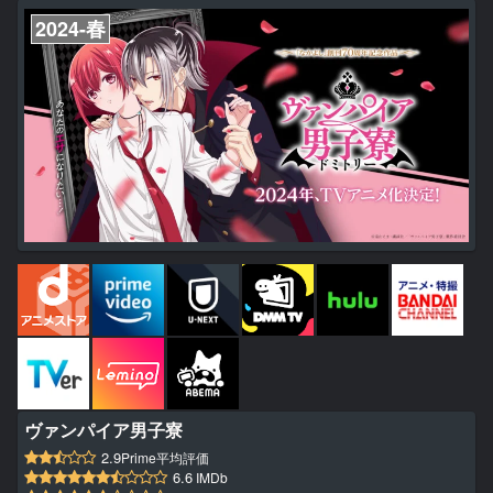
リーズ構成に「はたらく細胞」の柿原優子、キャラクタ...
2024-春
ヴァンパイア男子寮
2.9
Prime平均評価
6.6
IMDb