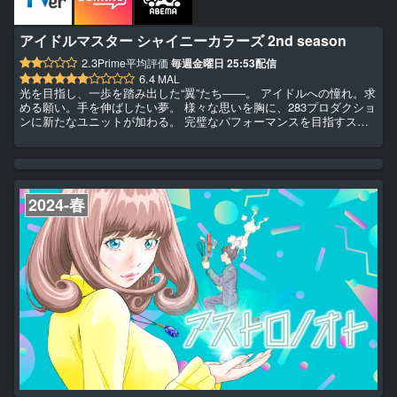
アイドルマスター シャイニーカラーズ 2nd season
2.3
Prime平均評価
毎週金曜日 25:53配信
6.4
MAL
光を目指し、一歩を踏み出した“翼”たち――。 アイドルへの憧れ。求
める願い。手を伸ばしたい夢。 様々な思いを胸に、283プロダクショ
ンに新たなユニットが加わる。 完璧なパフォーマンスを目指すスト
レイライト。 幼馴染4人の絆で結ばれたノクチル。 ２つのユニット
が巻き起こす波紋が、お互いの道を照らし出す輝きとなっていく。
そこに広がるのは可能性という名の未来。 “翼”たちが踏み出す新たな
一歩。羽ばたく先を決めるのは――
2024-春