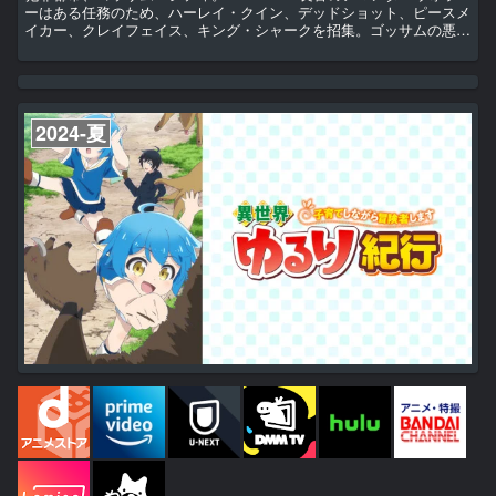
ーはある任務のため、ハーレイ・クイン、デッドショット、ピースメ
イカー、クレイフェイス、キング・シャークを招集。ゴッサムの悪党
（ヴィラン）共が送りこまれたのは、ゲートによって繋がった剣と魔
法の世界、オークが闊歩しドラゴンが空を翔ける"異世界＝
ISEKAI"だった！！ ISEKAI到着直後から暴走するハーレイ達だった
が、王国の兵隊に捕まり監獄送りに。 首に装着された爆弾の爆発ま
であと72時間…。 タイムリミットが迫るハーレイ達。 ...
2024-夏