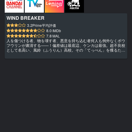
WIND BREAKER
3.2
Prime平均評価
8.0
IMDb
7.8
MAL
人を傷つける者、物を壊す者、悪意を持ち込む者何人も例外なくボウ
フウリンが粛清する――！偏差値は最底辺、ケンカは最強。超不良校
として名高い、風鈴（ふうりん）高校。その「てっぺん」を獲るた
め、街の“外”からやってきた高校1年生・桜遥。しかし、現在の風鈴
高校は“防風鈴”（ボウフウリン）と名付けられ街を守る集団となって
いて━━！？不良高校生・桜の英雄伝説、ここに開幕！