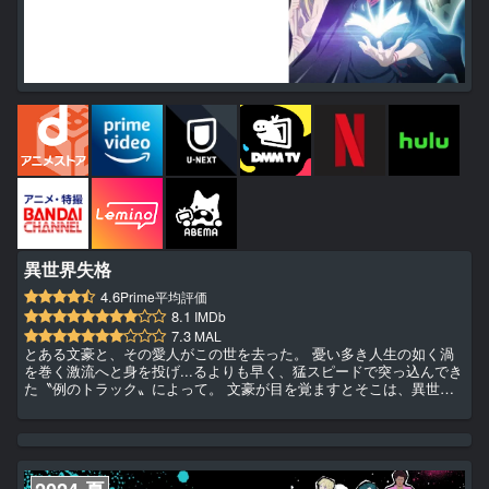
異世界失格
4.6
Prime平均評価
8.1
IMDb
7.3
MAL
とある文豪と、その愛人がこの世を去った。 憂い多き人生の如く渦
を巻く激流へと身を投げ...るよりも早く、猛スピードで突っ込んでき
た〝例のトラック〟によって。 文豪が目を覚ますとそこは、異世界
の教会。案内人は、慈愛に満ちた瞳で微笑みかける。 「ようこそ冒
険者よ。あなたは選ばれ、転移したのです」 御多分に洩れず、勇者
の使命を背負わされてしまう文豪。だが、彼は転移者の誰もが与えら
れる〝あるもの〟を持たなかった......。 「...ふふ。恥の多い生涯
だ」 この世でも、異世界（あの世）でも ＜失格者＞の...