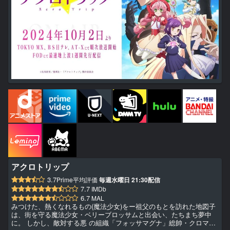
アクロトリップ
3.7
Prime平均評価
毎週水曜日 21:30配信
7.7
IMDb
6.7
MAL
みつけた、熱くなれるもの(魔法少女)をー祖父のもとを訪れた地図子
は、街を守る魔法少女・ベリーブロッサムと出会い、たちまち夢中
に。 しかし、敵対する悪 の組織「フォッサマグナ」総帥・クロマの