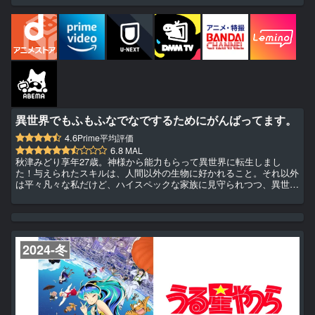
異世界でもふもふなでなでするためにがんばってます。
4.6
Prime平均評価
6.8
MAL
秋津みどり享年27歳。神様から能力もらって異世界に転生しまし
た！与えられたスキルは、人間以外の生物に好かれること。それ以外
は平々凡々な私だけど、ハイスペックな家族に見守られつつ、異世界
ライフを満喫してる。ファンタジーな動物たちをもふもふしたり、な
でなでしたりするの毎日。何やらきな臭い動きもあるけれど、神様に
振り回されつつ、チートな仲間たちと一緒にがんばってます！
2024-冬