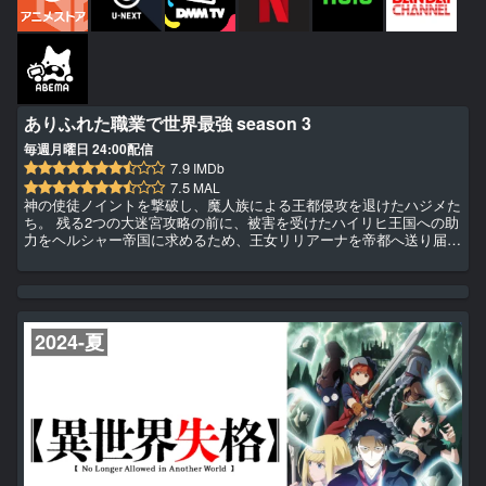
ありふれた職業で世界最強 season 3
毎週月曜日 24:00配信
7.9
IMDb
7.5
MAL
神の使徒ノイントを撃破し、魔人族による王都侵攻を退けたハジメた
ち。 残る2つの大迷宮攻略の前に、被害を受けたハイリヒ王国への助
力をヘルシャー帝国に求めるため、王女リリアーナを帝都へ送り届け
ることに。 その道中、帝国兵と戦うハウリア族と出会ったハジメた
ちは、魔人族と帝国兵の侵攻を受けたフェアベルゲンの現状を知る。
さらに族長のカムが帝国に囚われていると知ったハジメは、シアのた
めにその力を惜しみなく使うことを誓う!! 「さあ、パーティーの始ま
りだ」 “最強”異世界ファンタジー、season 3開幕！
2024-夏