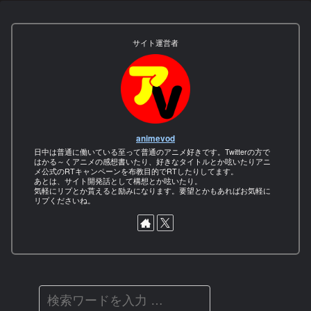
サイト運営者
animevod
日中は普通に働いている至って普通のアニメ好きです。Twitterの方で
はかる～くアニメの感想書いたり、好きなタイトルとか呟いたりアニ
メ公式のRTキャンペーンを布教目的でRTしたりしてます。
あとは、サイト開発話として構想とか呟いたり。
気軽にリプとか貰えると励みになります。要望とかもあればお気軽に
リプくださいね。