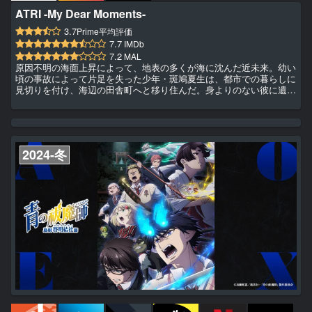
ATRI -My Dear Moments-
3.7
Prime平均評価
7.7
IMDb
7.2
MAL
原因不明の海面上昇によって、地表の多くが海に沈んだ近未来。幼い
頃の事故によって片足を失った少年・斑鳩夏生は、都市での暮らしに
見切りを付け、海辺の田舎町へと移り住んだ。身よりのない彼に遺さ
れたのは、海洋地質学者だった祖母の船と潜水艇、そして借金。夏生
は“失った未来”を取り戻すため、祖母の遺産が眠るという海底の倉庫
を目指して潜る。そこで見つけたのは、棺のような装置の中で眠る不
思議な少女――アトリ。彼女は、人間と見紛うほどに精巧で感情豊か
なロボットだった。海底からサルベージされたアトリは言う。「マス
2024-冬
タ...