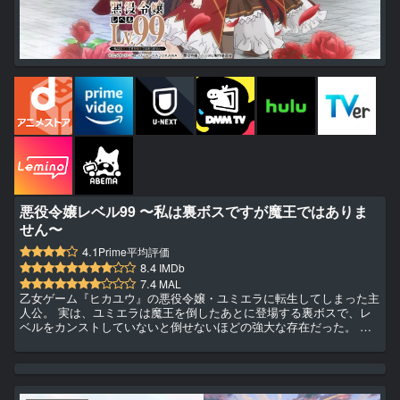
悪役令嬢レベル99 〜私は裏ボスですが魔王ではありま
せん〜
4.1
Prime平均評価
8.4
IMDb
7.4
MAL
乙女ゲーム『ヒカユウ』の悪役令嬢・ユミエラに転生してしまった主
人公。 実は、ユミエラは魔王を倒したあとに登場する裏ボスで、レ
ベルをカンストしていないと倒せないほどの強大な存在だった。 し
かし、ただ倒されるだけの存在ではいたくはない。そう考えたユミエ
ラは、ゲームのストーリーに干渉しないよう、目立たず生きていこう
と決意するが、ゲーマー魂に火が付いて思わず自身のレベルを99ま
で上げてしまった。 その強大な力のせいで、周囲の人々から「魔
王」と疑われることになってしまう。 平穏な学園生活を望むユミエ