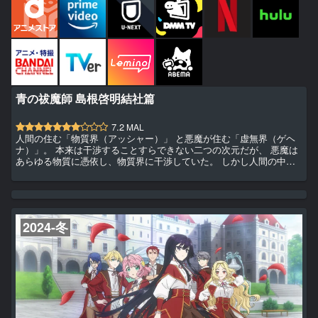
青の祓魔師 島根啓明結社篇
7.2
MAL
人間の住む「物質界（アッシャー）」 と悪魔が住む「虚無界（ゲヘ
ナ）」。 本来は干渉することすらできない二つの次元だが、 悪魔は
あらゆる物質に憑依し、物質界に干渉していた。 しかし人間の中に
は、そんな悪魔を祓う「祓魔師（エクソシスト）」が存在した――
集英社「ジャンプSQ.」にて2009年に連載を開始し、 累計発行部数
は2,500万部を超える加藤和恵の大人気コミック「青の祓魔師」。
「青の祓魔師」アニメプロジェクトは 2011年、TVシリーズ『青の祓
魔師』から始まった。 原作の物語にアニメオリジナ...
2024-冬