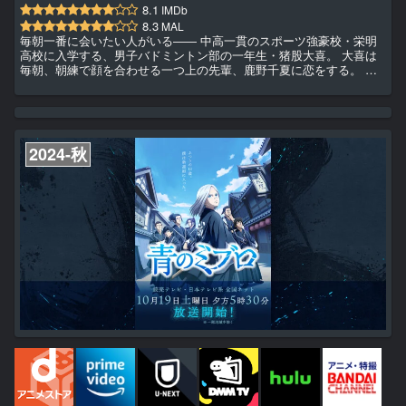
8.1
IMDb
8.3
MAL
毎朝一番に会いたい人がいる―― 中高一貫のスポーツ強豪校・栄明
高校に入学する、男子バドミントン部の一年生・猪股大喜。 大喜は
毎朝、朝練で顔を合わせる一つ上の先輩、鹿野千夏に恋をする。 千
夏は女子バスケットボール部のエースで、校内外問わず人気の高嶺の
花。 部活に恋に勉強に、大喜にとって忙しい高校生活がはじまる、
そんなある日――
2024-秋