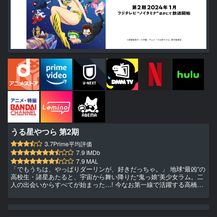
うる星やつら 第2期
3.7
Prime平均評価
7.9
IMDb
7.9
MAL
「でもうちは、やっぱりダーリンが、好きだっちゃ。」 地球“最凶”の
高校生・諸星あたると、宇宙から舞い降りた“鬼っ娘”美少女ラム。二
人の出会いからすべてが始まった…! 今なお第一線で活躍する高橋留
美子による鮮烈のデビュー連載「うる星やつら」。小学館創業１００
周年を記念し、選び抜かれた原作エピソードを４クールに渡ってテレ
ビアニメ化！ （第１期：2022年10月より2クール放送） 監督は「ジ
ョジョの奇妙な冒険 黄金の風」を手掛けた髙橋秀弥・木村泰大、シ