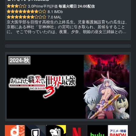
3.0
Prime平均評価
毎週火曜日 24:00配信
8.1
IMDb
7.0
MAL
京大医学部を目指す高校生の上終瓜生。児童養護施設育ちの瓜生は、
京都にある神社「甘神神社」の宮司に引き取られ、居候をすること
に。 そこで待っていたのは、夜重、夕奈、朝姫の巫女三姉妹との同
居生活！さらに居候の条件は「婿養子として神社を継ぐ」こと!? 三
姉妹とのお見合い、甘神神社に降りかかる難題…瓜生は乗り越えるこ
とができるのか…？一つ屋根の下、巫女たちと紡ぐ奇跡のラブコメデ
ィ！
2024-秋