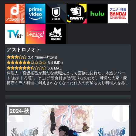
アストロノオト
3.4
Prime平均評価
6.4
IMDb
6.6
MAL
料理人・宮坂拓己が新たな就職先として面接に訪れた、木造アパー
ト"あすトろ荘"。そこは"朝食付き"が売りなのだが、可憐な大家・豪
徳寺ミラの料理に耐えきれなくなった住人の要望もあり料理人を募集
していたのだ。ミラと出会った拓己はその場で一目惚れ。急遽作った
アジフライは大評判。拓己の住み込み料理人としての生活がスタート
する。しかし、それは穏やかな日々とはいかなかった。癖のある住人
たちとの、ご近所より近く、家族より遠い距離感の中、次々と巻き起
こる不可思議な現象。ふとしたことで知った、ミラが宇宙人だったと
2024-秋
い...