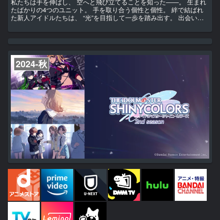
私たちは手を伸ばし、 空へと飛び立てることを知った――。 生まれ
たばかりの4つのユニット。 手を取り合う個性と個性。 絆で結ばれ
た新人アイドルたちは、 “光”を目指して一歩を踏み出す。 出会いと
いう奇跡がおりなす、色とりどりの輝き。 どこまでも繋がる大空の
下、新たな翼が羽ばたき始める。
2024-秋