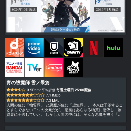
青の祓魔師 雪ノ果篇
3.9
Prime平均評価
毎週土曜日 25:00配信
7.1
IMDb
7.3
MAL
人間の住む「物質界」 と悪魔が住む「虚無界」。 本来は干渉するこ
とすらできない二つの次元だが、 悪魔はあらゆる物質に憑依し、物
質界に干渉していた。 しかし人間の中には、そんな悪魔を祓う「祓
魔師」が存在した―― 集英社「ジャンプSQ.」にて2009年に連載を
開始し、 累計発行部数は2,500万部を超える加藤和恵の大人気コミッ
ク「青の祓魔師」。