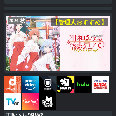
攻撃があまりにもパッとせず、2人の戦いは見応えゼロ。もっと、ベ
リーの活躍を愛 でたい地図子はモヤモヤを募らせていく・・・。
「魔法少女をもっと輝かせたい・・・強いてくれ、苦戦を!」 その欲
望(?)が、内気な少女を悪の路に導いてゆく―。
2024-秋
【管理人おすすめ】
甘神さんちの縁結び