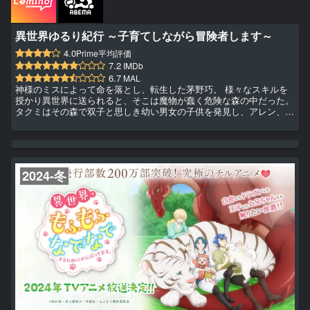
異世界ゆるり紀行 ～子育てしながら冒険者します～
4.0
Prime平均評価
7.2
IMDb
6.7
MAL
神様のミスによって命を落とし、転生した茅野巧。 様々なスキルを
授かり異世界に送られると、そこは魔物が蠢く危険な森の中だった。
タクミはその森で双子と思しき幼い男女の子供を発見し、アレン、エ
レナと名づけて保護する。格闘術で魔物を楽々倒す二人に驚きながら
も、街に辿り着いたタクミは生計を立てるために冒険者ギルドに登
録。 アレンとエレナの成長を見守りながらの、のんびり冒険者生活
がスタート！
2024-冬