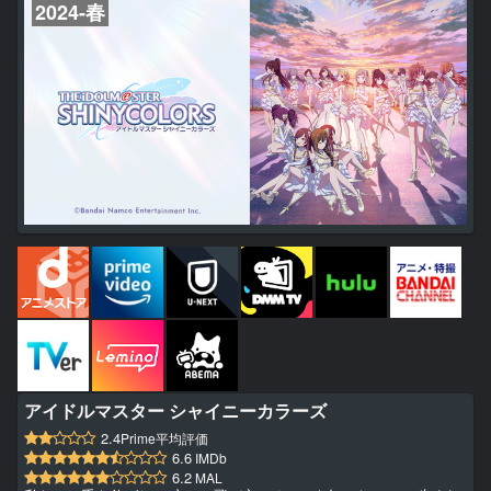
2024-春
ラが手...
アイドルマスター シャイニーカラーズ
2.4
Prime平均評価
6.6
IMDb
6.2
MAL