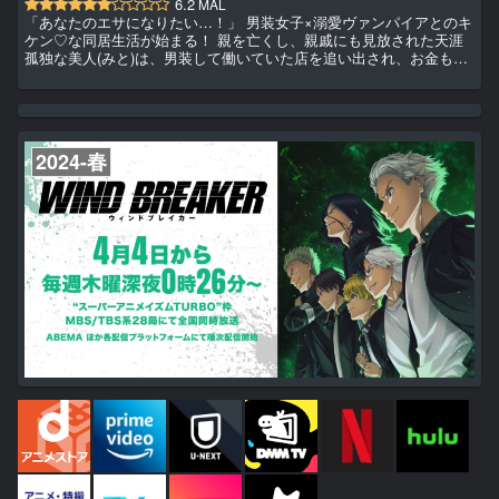
6.2
MAL
「あなたのエサになりたい…！」 男装女子×溺愛ヴァンパイアとのキ
ケン♡な同居生活が始まる！ 親を亡くし、親戚にも見放された天涯
孤独な美人(みと)は、男装して働いていた店を追い出され、お金も住
むところもなく困っていたところを、吸血鬼のルカにひろわれる。
美人は、自分の血をルカの“エサ”にすることを条件に、個性豊かなイ
ケメンたちが生活する男子寮で“女”であることを隠したまま、 キケン
な同居生活を始めることになってしまい…!? 2024年、愛に溺れたい
女子必見のラブストーリーが幕を開ける！
2024-春