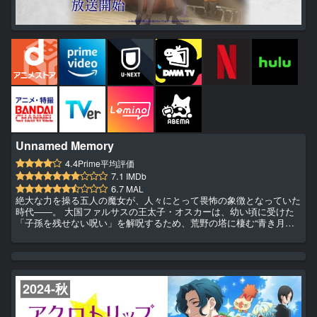
Unnamed Memory
4.4
Prime平均評価
7.1
IMDb
6.7
MAL
絶大な力を操る五人の魔女が、人々にとって畏怖の象徴となっていた
時代――。 大国ファルサスの王太子・オスカーは、幼い頃に受けた
「子孫を残せない呪い」を解呪するため、荒野の塔に棲む“青き月の
魔女”ティナーシャのもとを訪れる。 どんな望みも叶えるという“魔女
の塔”の試練を乗り越えたオスカーが望んだのはティナーシャを妻と
して迎えることで……。 魔女の契約者となった王太子と、王太子の
守護者となった魔女。 二人の出会いは“魔女の時代”に変革をもたら
し、やがて、世界の〈運命〉を書き換えることになる。 オスカー...
2024-秋