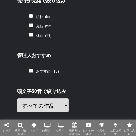
現行か完結で絞り込み
現行
(55)
完結
(559)
休止
(13)
管理人おすすめ
おすすめ
(13)
頭文字50音で絞り込み
評価で絞り込み
シェア
検索・絞
トップ
前期アニ
今期アニ
曜日別の
おすすめ
人気ラン
注目上昇
お気に入
り込み
メ
メ
配信情報
VOD
キング
中
り