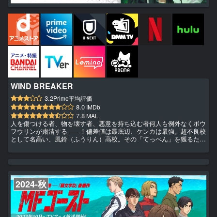
WIND BREAKER
3.2
Prime平均評価
8.0
IMDb
7.8
MAL
人を傷つける者、物を壊す者、悪意を持ち込む者何人も例外なくボウ
フウリンが粛清する――！偏差値は最底辺、ケンカは最強。超不良校
として名高い、風鈴（ふうりん）高校。その「てっぺん」を獲るた
め、街の“外”からやってきた高校1年生・桜遥。しかし、現在の風鈴
高校は“防風鈴”（ボウフウリン）と名付けられ街を守る集団となって
いて━━！？不良高校生・桜の英雄伝説、ここに開幕！
2024-秋