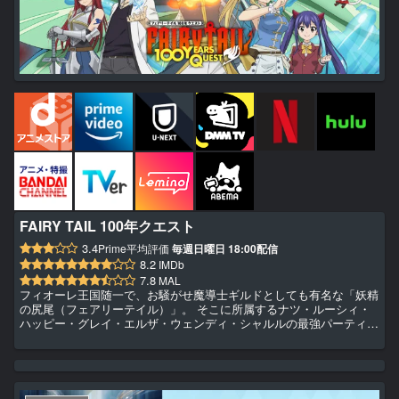
FAIRY TAIL 100年クエスト
3.4
Prime平均評価
毎週日曜日 18:00配信
8.2
IMDb
7.8
MAL
フィオーレ王国随一で、お騒がせ魔導士ギルドとしても有名な「妖精
の尻尾（フェアリーテイル）」。 そこに所属するナツ・ルーシィ・
ハッピー・グレイ・エルザ・ウェンディ・シャルルの最強パーティー
は、旅立ちの時を迎えようとしていた。 目指す先は遥か北の大地・
ギルティナにあるという世界最古の魔導士ギルド「魔陣の竜（マギ
ア・ドラゴン）」。 黒魔導士ゼレフや黒竜アクノロギアとの死闘を
乗り越えたナツたちに、＜Ｓ級クエスト＞の更に上級である＜100 年
クエスト＞に挑む許可が特別に下りたのだ。 ＜100年クエスト＞は...