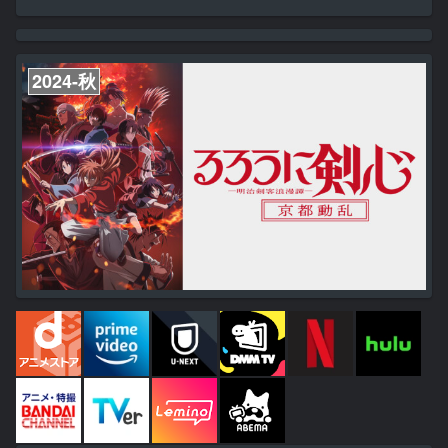
が、平穏は使者によって届けられた一枚の書状によって終わりを告げ
る。 それは王選候補者の一人、アナスタシアがエミリアへ宛てた ル
グニカの五大都市に数えられる水門都市プリステラへの招待状だっ
た。 招待を受け、プリステラへ向かうスバルたち一行を待っていた
のは様々な再会。 一つは意外な、一つは意図せぬ、そして一つは来
2024-秋
るべ...