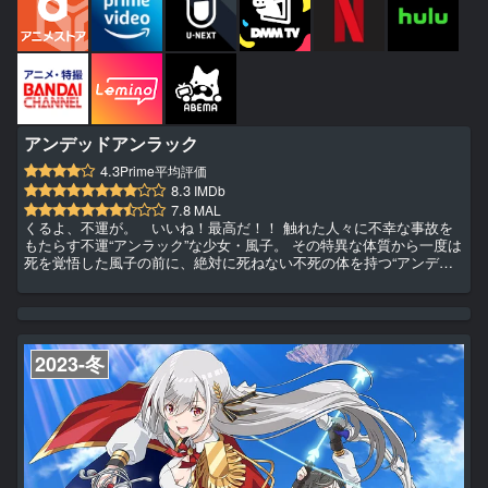
アンデッドアンラック
4.3
Prime平均評価
8.3
IMDb
7.8
MAL
くるよ、不運が。 いいね！最高だ！！ 触れた人々に不幸な事故を
もたらす不運“アンラック”な少女・風子。 その特異な体質から一度は
死を覚悟した風子の前に、絶対に死ねない不死の体を持つ“アンデッ
ド”のアンディが現れる。 彼は風子の力で“本当の死”を得るため、彼
女と行動を共にすることに。 しかし、アンディと風子のような異能
の力を持つ【否定者】を狙う 謎の組織“ユニオン”が2人の前に現れ
る。 これは、二人が最高の死を見つけるお話。
2023-冬