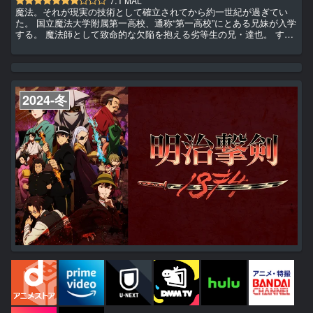
7.1
MAL
魔法。それが現実の技術として確立されてから約一世紀が過ぎてい
た。 国立魔法大学附属第一高校、通称“第一高校”にとある兄妹が入学
する。 魔法師として致命的な欠陥を抱える劣等生の兄・達也。 すべ
てが完全無欠な優等生の妹・深雪。 二人の学生生活は激動に次ぐ激
動の日々だった。 政治結社《ブランシュ》の襲撃。 九校戦への香港
系国際犯罪シンジケート《無頭( ノー・ヘッド・)竜(ドラゴン)》の
介入。 大亜連合軍の横浜への侵攻。 人の精神に取り憑いて変質させ
る魔物パラサイトの出現。 そしてUSNA軍魔法師部隊ス...
2024-冬