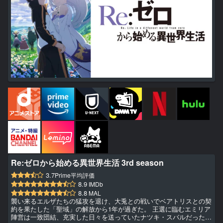
Re:ゼロから始める異世界生活 3rd season
3.7
Prime平均評価
8.9
IMDb
8.8
MAL
襲い来るエルザたちの猛攻を退け、大兎との戦いでベアトリスとの契
約を果たした「聖域」の解放から1年が過ぎた。 王選に臨むエミリア
陣営は一致団結、充実した日々を送っていたナツキ・スバルだった