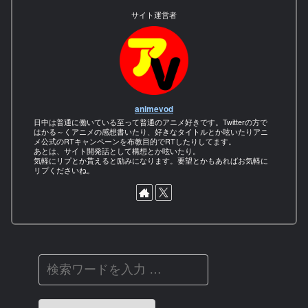
サイト運営者
animevod
日中は普通に働いている至って普通のアニメ好きです。Twitterの方で
はかる～くアニメの感想書いたり、好きなタイトルとか呟いたりアニ
メ公式のRTキャンペーンを布教目的でRTしたりしてます。
あとは、サイト開発話として構想とか呟いたり。
気軽にリプとか貰えると励みになります。要望とかもあればお気軽に
リプくださいね。