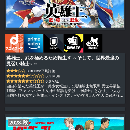
英雄王、武を極めるため転生す ～そして、世界最強の
見習い騎士♀～
3.3
Prime平均評価
6.4
IMDb
6.6
MAL
自由を望んだ英雄王が、美少女転生して最強騎士無双!!!!異世界最強
TS転生ファンタジー！女神の加護を受け『神騎士』となり、巨大な
王国を打ち立てた英雄王・イングリス。やがて年老いて天に召される
直前、「国と民に尽くした一生では、自分自身の武は極められなかっ
た。次の人生では、自分のために生き、限界まで鍛え抜いてみたい」
と強く望む。その願いは女神に聞き届けられ、遥か未来へと転生を果
たした……。しかし、生まれた先は騎士の名家の『娘』!?そして何故
か、騎士失格の烙印を押されてしまうが……。――「むしろ好都合...
2023-秋