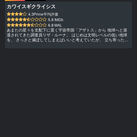
カワイスギクライシス
4.3
Prime平均評価
5.8
IMDb
6.8
MAL
あまたの星々を支配下に置く宇宙帝国「アザトス」から 地球へと派
遣されてきた調査員リザ・ルーナ。 はじめは文明レベルの低い地球
を、 さっさと滅ぼしてしまえばいいと考えていたが、 立ち寄ったカ
フェで「猫」と遭遇する。 その異次元の「可愛さ」に衝撃を受ける
リザ―― 果たして『カワイイ』は地球を救うのか!?