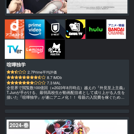
喧嘩独学
2.7
Prime平均評価
8.7
IMDb
7.3
MAL
全世界で閲覧数100億回（※2023年8月時点）越えの『外見至上主義』
T.Junが手がける、最弱高校生が動画配信者として成り上がる人生を
描いた『喧嘩独学』が遂にアニメ化！！ 母親の入院費を稼ぐため貧
乏生活を送る、スクールカースト最底辺の高校生・志村光太。 学校
では不良のハマケンからゴミのように扱われ、負け組人生に日々絶望
していた。 そんなある日、クラスメイトのカネゴンと殴り合う様子
が誤って全世界へ生配信！？ 底辺同士のイタすぎる喧嘩動画は瞬く
間に広がり、一晩でまさかの1000万再生を突破！！！ ...
2024-春