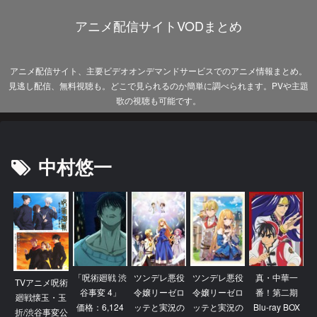
アニメ配信サイトVODまとめ
アニメ配信サイト、主要ビデオオンデマンドサービスでのアニメ情報まとめ。
見逃し配信、無料視聴も。どこで見られるのか簡単に調べられます。PVや主題
歌の視聴も可能です。
中村悠一
「呪術廻戦 渋
ツンデレ悪役
ツンデレ悪役
真・中華一
TVアニメ呪術
谷事変 4」
令嬢リーゼロ
令嬢リーゼロ
番！第二期
廻戦懐玉・玉
価格：6,124
ッテと実況の
ッテと実況の
Blu-ray BOX
折/渋谷事変公