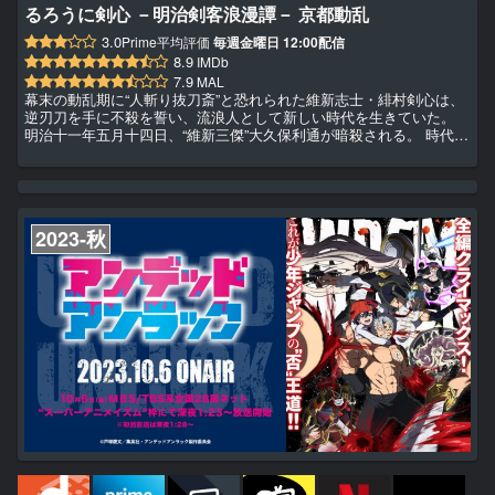
るろうに剣心 －明治剣客浪漫譚－ 京都動乱
3.0
Prime平均評価
毎週金曜日 12:00配信
8.9
IMDb
7.9
MAL
幕末の動乱期に“人斬り抜刀斎”と恐れられた維新志士・緋村剣心は、
逆刃刀を手に不殺を誓い、流浪人として新しい時代を生きていた。
明治十一年五月十四日、“維新三傑”大久保利通が暗殺される。 時代を
再び動かす事件の背後には、明治政府転覆を企てる志々雄真実の暗躍
があった。 剣心は“人斬り抜刀斎”の後継者でもあった志々雄を止める
ため、神谷薫に別れを告げ京都へ旅立つ。 薫たちとの別れ、そして
新たな出会い さらには、志々雄一派との戦い 己の因縁と不殺の誓い
との間で揺れる剣心 幾多の想いが集う明治剣客浪漫譚、第...
2023-秋