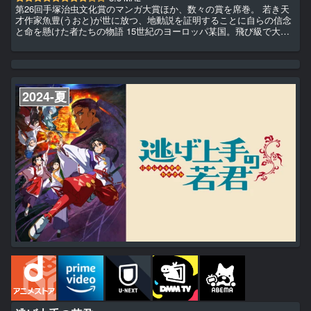
第26回手塚治虫文化賞のマンガ大賞ほか、数々の賞を席巻。 若き天
才作家魚豊(うおと)が世に放つ、地動説を証明することに自らの信念
と命を懸けた者たちの物語 15世紀のヨーロッパ某国。飛び級で大学
への進学を認められた神童・ラファウ。 彼は周囲の期待に応え、当
時最も重要とされていた神学を専攻すると宣言。 が、以前から熱心
に打ち込んでいる天文への情熱は捨てられずにいた。 ある日、彼は
フベルトという謎めいた学者と出会う。 異端思想に基づく禁忌に触
れたため拷問を受け、投獄されていたというフベルト。 彼が研究...
2024-夏