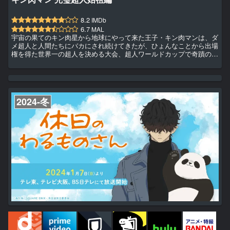
8.2
IMDb
6.7
MAL
宇宙の果てのキン肉星から地球にやって来た王子・キン肉マンは、ダ
メ超人と人間たちにバカにされ続けてきたが、ひょんなことから出場
権を得た世界一の超人を決める大会、超人ワールドカップで奇蹟の優
勝、しかも翌年は連覇まで達成！ 以降は宇宙の平和を守る正義超人
の中心人物となり、この世の支配を目論む悪魔超人、さらには地上か
らの弱小超人一掃を狙う完璧超人ら、猛威をふるう敵勢力をテリーマ
ンやロビンマスクといった仲間たちとの友情パワーでなんとか退けて
きた。 それらの功績を認められ、最後の試練“キン肉星王位争奪サバ
2024-冬
イ...