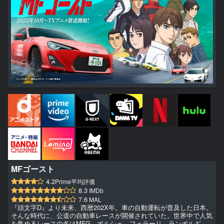
MFゴースト
4.2
Prime平均評価
8.3
IMDb
7.6
MAL
『頭文字D』より未来、西暦202X年。車の自動運転が普及した日本。
そんな時代に、公道の自動車レースが開催されていた。世界中で人気
を集めるレースの名はMFG。ポルシェ、フェラーリ、ランボルギー