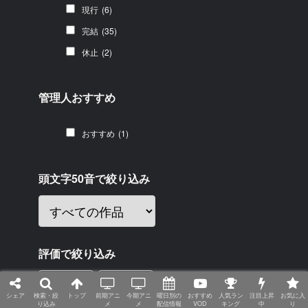
現行
(6)
完結
(35)
休止
(2)
管理人おすすめ
おすすめ
(1)
頭文字50音で絞り込み
評価で絞り込み
-
シェア
検索・絞
トップ
前期アニ
今期アニ
曜日別の
おすすめ
人気ラン
注目上昇
お気に入
り込み
メ
メ
配信情報
VOD
キング
中
り