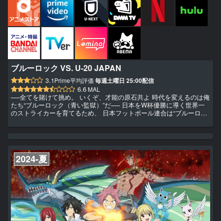
ブルーロック VS. U-20 JAPAN
3.1
Prime平均評価
毎週土曜日 25:00配信
6.6
MAL
──全てを賭けて挑め。 いくぞ、才能の原石共よ 時代を変えるのは俺
たち“ブルーロック（青い監獄）”だ── 日本をW杯優勝に導く世界一
のストライカーを育てるため、 日本フットボール連合は“ブルーロッ
ク（青い監獄）”プロジェクトを立ち上げる。 プロジェクトに招待さ
れたのは300人の高校生。 しかも全員FW（フォワード）。 脱落すれ
ば将来、サッカー日本代表へ入る資格を失うという極限状態の中、
選ばれし才能の原石たちは、ストライカーとしてのエゴを次々と覚醒
させていく。 時に他人を蹴落とし、時に自らの進化...
2024-夏