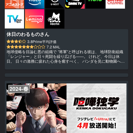
休日のわるものさん
3.8
Prime平均評価
7.2
MAL
地球侵略を目論む悪の組織で ”将軍”と呼ばれる彼は、 地球防衛組織
「レンジャー」と日々死闘を繰り広げる――。 けれど、今日は休
日。 日々の激務に疲れた心身を癒すべく、 パンダを見に動物園へ、
アイスを買いにコンビニに。 完全オフモードで充実した休日を過ご
す、 そんな“わるものさん”の日常を描く、 心癒されるヒーリングコ
メディ
2024-春