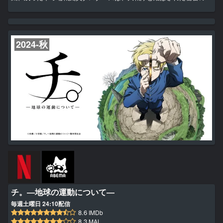
定＜毎週末、地上侵攻し敗れ散る＞を繰りかえす日々。 この敗け続
けの人生に、やさぐれた戦闘員Dは遂に立ち上がる！
2024-秋
チ。―地球の運動について―
毎週土曜日 24:10配信
8.6
IMDb
8.3
MAL