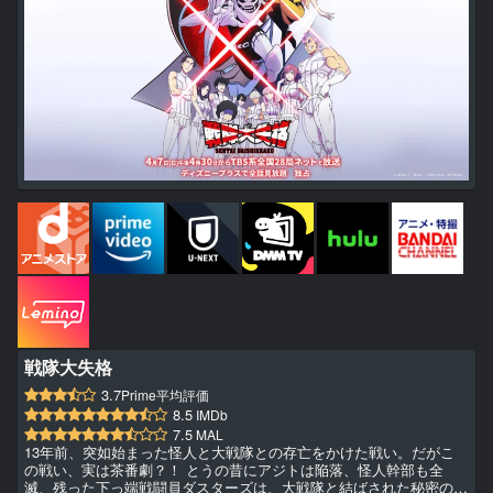
戦隊大失格
3.7
Prime平均評価
8.5
IMDb
7.5
MAL
13年前、突如始まった怪人と大戦隊との存亡をかけた戦い。だがこ
の戦い、実は茶番劇？！ とうの昔にアジトは陥落、怪人幹部も全
滅、残った下っ端戦闘員ダスターズは、大戦隊と結ばされた秘密の協