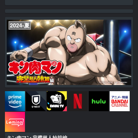
分の想いを届けた。 爽子と風早の新しい関係がここからまたはじま
る。 初めてのデート 恋人になって過ごす学生生活 うれしい事 はず
かしい事 そして新しい悩み 初々しく ぎこちなく 少しずつだけれど
も お互いの事を知っていく二人と、動き始める友人たちの恋物語 そ
れぞれの「すき」の気持ちと、かけがえのない友人たちが織り...
2024-夏
キン肉マン 完璧超人始祖編