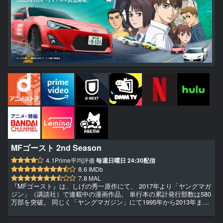
MFゴースト 2nd Season
4.1
Prime平均評価
毎週日曜日 24:30配信
8.6
IMDb
7.8
MAL
『MFゴースト』は、しげの秀一原作にて、 2017年より「ヤングマガ
ジン」（講談社）で連載中の漫画作品。 単行本の累計発行部数は580
万部を突破。 同じく「ヤングマガジン」にて1995年から2013年まで
連載され “公道最速伝説”を描いた『頭文字D』の近未来の世界観設定
にて、 実在する公道でのカーレースバトルを描いている。