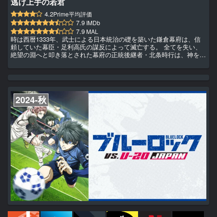
逃げ上手の若君
4.2
Prime平均評価
7.9
IMDb
7.9
MAL
時は西暦1333年、武士による日本統治の礎を築いた鎌倉幕府は、信
頼していた幕臣・足利高氏の謀反によって滅亡する。 全てを失い、
絶望の淵へと叩き落とされた幕府の正統後継者・北条時行は、神を名
乗る神官・諏訪頼重の手引きで燃え落ちる鎌倉を脱出するのだっ
た…。 逃げ落ちてたどり着いた諏訪の地で、信頼できる仲間と出会
い、鎌倉奪還の力を蓄えていく時行。時代が移ろう大きなうねりを、
「戦って」「死ぬ」武士の生き様とは反対に「逃げて」「生きる」こ
とで乗り越えていく。 英雄ひしめく乱世で繰り広げられる、時行の
2024-秋
天下を...