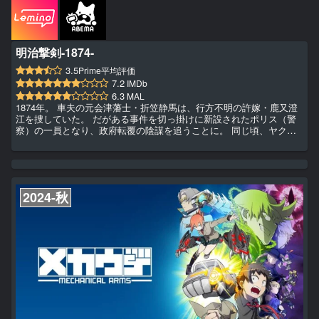
明治撃剣-1874-
3.5
Prime平均評価
7.2
IMDb
6.3
MAL
1874年。 車夫の元会津藩士・折笠静馬は、行方不明の許嫁・鹿又澄
江を捜していた。 だがある事件を切っ掛けに新設されたポリス（警
察）の一員となり、政府転覆の陰謀を追うことに。 同じ頃、ヤクザ
の守屋組に凄腕の剣士・修羅神狂死郎が客人となった。 政府転覆の
黒幕と繋がる守屋組で、彼は己の目的のため地位を固めていく。 か
くて静馬と狂死郎との運命のドラマが動き始める。 その中で静馬に
は、皮肉な出会いと別れが待っていた。
2024-秋