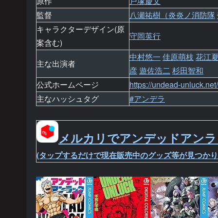
原作
戸塚慶文
監督
八瀬祐樹（炎炎ノ消防隊
キャラクターデザイン(原
守岡英行
案含む)
中村悠一
佳原萌枝
花江
主な出演者
彦
遊佐浩二
杉田智和
公式ホームページ
https://undead-unluck.net/
主なハッシュタグ
#アンデラ
メルカリでアンデッドアンラ
(タップするだけで現在販売中のグッズ等が見つかり