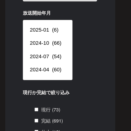
放送開始年月
現行か完結で絞り込み
現行
(73)
完結
(691)