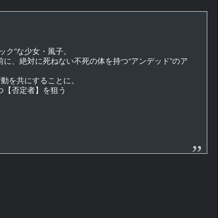
ック”な少女・風子。
に、絶対に死ねない不死の体を持つ“アンデッド”のア
行動を共にすることに。
つ【否定者】を狙う