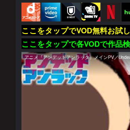
ここをタップでVOD無料お試
ここをタップで各VODで作品
アニメ『アンデッドアンラック』メインPV／Undead Unluck |