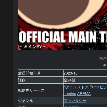
前の
放送開始年月
2023-10
話数
全24話
dアニメストア
Primeビ
配信先サービス
Lemino
ABEMA
ジャンル
ファンタジー