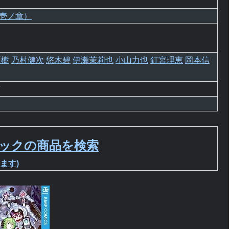
壱ノ章）
夏樹
乃村健次
悠木碧
伊瀬茉莉也
小山力也
釘宮理恵
岡本信
ックの商品を検索
ます)