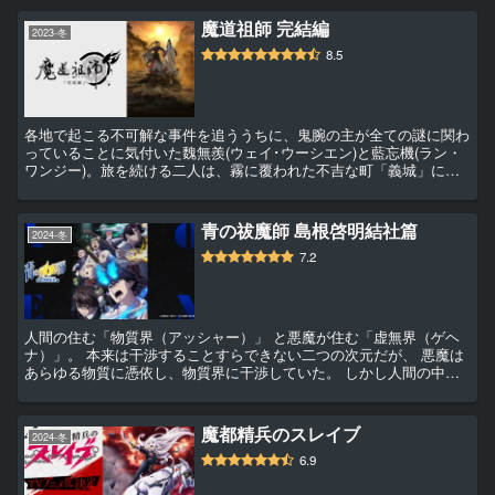
魔道祖師 完結編
2023-冬
8.5
各地で起こる不可解な事件を追ううちに、鬼腕の主が全ての謎に関わ
っていることに気付いた魏無羨(ウェイ･ウーシエン)と藍忘機(ラン・
ワンジー)。旅を続ける二人は、霧に覆われた不吉な町「義城」にた
どり着き、曉星塵(シャオ・シンチェン)と名乗る盲目の道士と出会
う。そして魏無羨と藍忘機は、...
青の祓魔師 島根啓明結社篇
2024-冬
7.2
人間の住む「物質界（アッシャー）」 と悪魔が住む「虚無界（ゲヘ
ナ）」。 本来は干渉することすらできない二つの次元だが、 悪魔は
あらゆる物質に憑依し、物質界に干渉していた。 しかし人間の中に
は、そんな悪魔を祓う「祓魔師（エクソシスト）」が存在した――
集英社「ジャンプSQ.」にて2...
魔都精兵のスレイブ
2024-冬
6.9