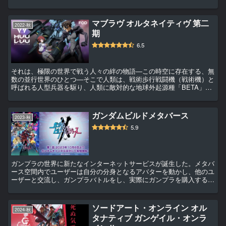
に‟ひとめぼれ”という名の恋心を抱くことに。憧れと恋心。同じ‟好
き”でも異なる気持ち。 ...
マブラヴ オルタネイティヴ 第二
2022-秋
期
6.5
それは、極限の世界で戦う人々の絆の物語―この時空に存在する、無
数の並行世界のひとつ―そこで人類は、戦術歩行戦闘機（戦術機）と
呼ばれる人型兵器を駆り、人類に敵対的な地球外起源種「BETA」と
数十年にわたる戦いを続けていた。滅亡の危機に追い詰められた人間
たちが、過酷な運命の中でどのよ...
ガンダムビルドメタバース
2023-秋
5.9
ガンプラの世界に新たなインターネットサービスが誕生した。メタバ
ース空間内でユーザーは自分の分身となるアバターを動かし、他のユ
ーザーと交流し、ガンプラバトルをし、実際にガンプラを購入するこ
ともできる。 この新世界へ飛び込んだ少年ホウジョウ・リオは、リ
アルの世界でウルツキ・セリアから...
ソードアート・オンライン オル
2024-秋
タナティブ ガンゲイル・オンラ