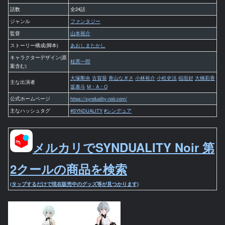
話数
全24話
ジャンル
ファンタジー
監督
山本裕介
ストーリー構成(脚本)
あおしまたかし
キャラクターデザイン(原
桂憲一郎
案含む)
大塚剛央
古賀葵
青山なぎさ
小林裕介
小松史法
稲垣好
大橋彩香
主な出演者
坂泰斗
M・A・O
公式ホームページ
https://synduality-noir.com/
主なハッシュタグ
#SYNDUALITY
#シンデュア
メルカリでSYNDUALITY Noir 第
2クールの商品を検索
(タップするだけで現在販売中のグッズ等が見つかります)