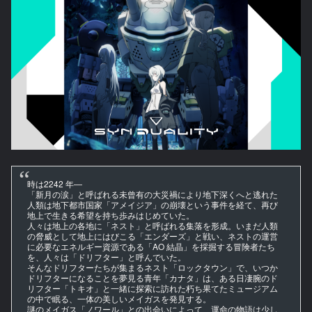
時は2242 年―
「新月の涙」と呼ばれる未曾有の大災禍により地下深くへと逃れた
人類は地下都市国家「アメイジア」の崩壊という事件を経て、再び
地上で生きる希望を持ち歩みはじめていた。
人々は地上の各地に「ネスト」と呼ばれる集落を形成。いまだ人類
の脅威として地上にはびこる「エンダーズ」と戦い、ネストの運営
に必要なエネルギー資源である「AO 結晶」を採掘する冒険者たち
を、人々は「ドリフター」と呼んでいた。
そんなドリフターたちが集まるネスト「ロックタウン」で、いつか
ドリフターになることを夢見る青年「カナタ」は、ある日凄腕のド
リフター「トキオ」と一緒に探索に訪れた朽ち果てたミュージアム
の中で眠る、一体の美しいメイガスを発見する。
謎のメイガス「ノワール」との出会いによって、運命の物語は少し