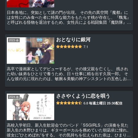
日本各地に、突如として謎の門が出現。 その先の異空間『魔都』に
は女性にのみ食べた者に特異な能力をもたらす桃が存在し、『醜鬼』
と呼ばれる怪物を退治するため、女性兵による戦闘集団『魔防隊』が
組織された。 活躍できる場所を求めていた男子高校生・和倉優希は
ある日、魔都へと迷い込むと醜鬼に...
おとなりに銀河
2023-春
7.1
高卒で漫画家としてデビューするが、その後父親を亡くし、 残され
た幼い妹弟をひとりで養うため、日々仕事に精を出す久我一郎。 そ
んな彼の元に現れたのは、敏腕＆美貌の神アシスタントの五色しお
り。 原稿の締切が迫る久我くんにとって救世主のように思えた五色
さんだったが、 そんな彼女から突如...
ささやくように恋を唄う
2024-春
6.8
毎週土曜日 25:30配信
高校入学初日、新入生歓迎会でのバンド「SSGIRLS」の演奏を見た
新入生の木野ひまりは、ギターボーカルを務めていた朝凪依に憧れ、
彼女に‟ひとめぼれ”をする。 その気持ちを伝えられた依は、ひまり