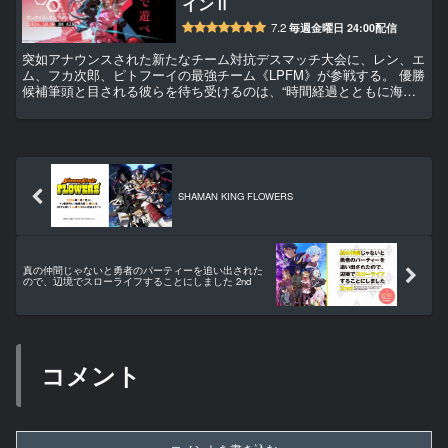
インⅡ
7.2
毎週金曜日 24:00配信
突如アナウンスされた新たなチーム対抗デスマッチ大会に、レン、エ
ム、フカ次郎、ピトフーイの最強チーム《LPFM》が参戦する。 優勝
候補筆頭と目される彼らを待ち受けるのは、“時間経過とともに海へ
沈むフィールド“ “MAP中央に潜む【UNKNOWN】エリア“ “無名チー
ムの結託” とい...
SHAMAN KING FLOWERS
真の仲間じゃないと勇者のパーティーを追い出された
ので、辺境でスローライフすることにしました 2nd
コメント