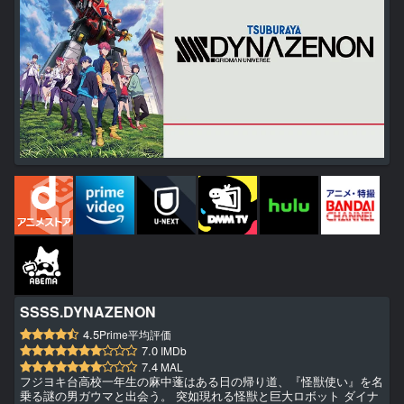
SSSS.DYNAZENON
4.5
Prime平均評価
7.0
IMDb
7.4
MAL
フジヨキ台高校一年生の麻中蓬はある日の帰り道、『怪獣使い』を名
乗る謎の男ガウマと出会う。 突如現れる怪獣と巨大ロボット ダイナ