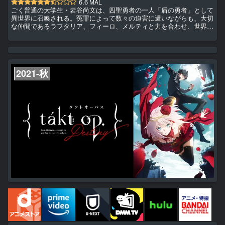
6.6
MAL
ごく普通の大学生・岩谷尚文は、四聖勇者の一人「盾の勇者」として
異世界に召喚される。冤罪によって数々の迫害に遭いながらも、大切
な仲間であるラフタリア、フィーロ、メルティと力を合わせ、世界を
脅かす災厄「波」から人々を守ってきた。尚文はその活躍とメルロマ
ルク女王の助力によって名誉を回復し、自らの領地を獲得。再び訪れ
る波に対抗するための準備を進めるのだった。しかし、メルロマルク
の東方にある霊亀国で未曾有の災害をもたらす魔物「霊亀」の復活が
確認される。女王から霊亀討伐の依頼を受けた尚文は、新たな仲間リ
2021-秋
ーシ...