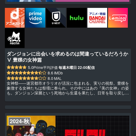
ダンジョンに出会いを求めるのは間違っているだろうか
Ⅴ 豊穣の女神篇
5.0
Prime平均評価
毎週木曜日 22:00配信
8.6
IMDb
8.0
MAL
女神祭――迷宮都市オラリオが活況に包まれる、実りの祝祭。豊穣を
象徴する女神たちは祭壇に奉られ、その中にはあの『美の女神』の姿
も。ダンジョン深層という死地から生還を果たし、日常を取り戻した
ベル・クラネルもまた、女神祭の賑わいを楽しむはずだった……――
とある酒場の娘から一通の手紙が届くまでは。『ベルさんへ 今度の
女神祭、二人だけでデートしてください。 シルより』都市の片隅、
小さな酒場で固まった、少女のたったひとつの決意が、少年と迷宮都
市を狂わせていく。そして、『最強』を標榜する『強靭な勇士（エイ
2024-秋
ンヘ...