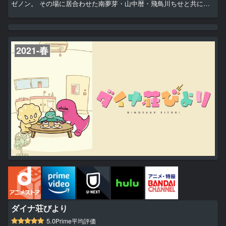
ゼノン。 その場に居合わせた南夢芽・山中暦・飛鳥川ちせと共に怪
獣との戦いに巻き込まれていく。
2021-春
ダイナ荘びより
5.0
Prime平均評価