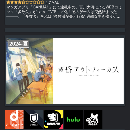
4.7
MAL
マンガアプリ「GANMA! 」にて連載中の、宮川大河によるWEBコミ
ック「多数欠」がついにTVアニメ化！そのゲームは突然始まった
―――。『多数欠』それは “多数派が失われる” 過酷な生き残りゲー
ム。絶大な力を持つ首謀者・皇帝に立ち向かうため、少年少女たちは
謎の特殊能力「特権利」を手に 運命を切り開いていく！
2024-夏