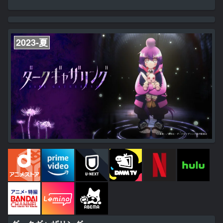
「幽霊は信じているが宇宙人否定派」のモモと、「宇宙人は信じてい
るが幽霊否定派」のオカルンで口論に。 互いに否定する宇宙人と幽
霊を信じさせるため、モモはUFOスポットの病院廃墟へ、オカルン
は心霊スポットのトンネルへ。 そこで2人は、理解を超越した圧倒的
怪奇に出会う。 窮地の中で秘めた力を覚醒させるモモと、呪いの力
2023-夏
を...