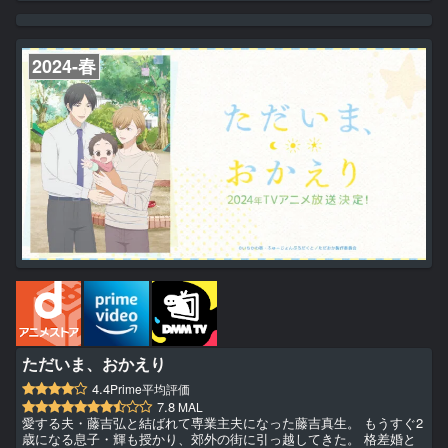
を食べよう！」 スライム、バジリスク、ミミック、そしてドラゴ
ン！ 襲い来る凶暴なモンスターを食べながら、ダンジョンの踏破を
目指せ！冒険者よ！
2024-春
ただいま、おかえり
4.4
Prime平均評価
7.8
MAL
愛する夫・藤吉弘と結ばれて専業主夫になった藤吉真生。 もうすぐ2
歳になる息子・輝も授かり、郊外の街に引っ越してきた。 格差婚と