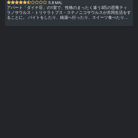
5.8
MAL
アパート「ダイナ荘」の1室で、性格のまったく違う3匹の恐竜ティ
ラノサウルス・トリケラトプス・ステノニコサウルスが共同生活をす
ることに。 バイトをしたり、銭湯へ行ったり、スイーツ食べたり。
たまに喧嘩もするけど、楽しい日々が続いていく――と思っていたら
ある日、隕石落下の予報が出て？！ついつい覗きたくなる！現代を生
きるいまどき恐竜たちのゆるくてシュールなアパートライフのスター
ト！！