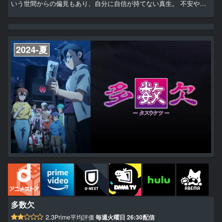
いう世間からの偏見もあり、自分に自信が持てない真生。 不安や悲
しみに囚われる時もあるが、弘と輝支えで、少しずつ強くなってい
く。 昨日よりももっと『家族』になる。 優しい気持ちを運ぶ藤吉家
の団欒へようこそ。
2024-夏
多数欠
2.3
Prime平均評価
毎週火曜日 26:30配信