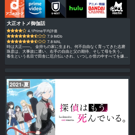
大正オトメ御伽話
4.1
Prime平均評価
7.9
IMDb
7.8
MAL
時は大正――。 金持ちの家に生まれ、何不自由なく育ってきた志磨
珠彦は、大事故に遭い、右手の自由と父の期待、そして母を失う。
養生という名目で田舎に厄介払いされ、いつしか世の中すべてを嫌う
厭世家（ペシミスト）になっていた。 そんな彼のもとへ、夕月と呼
ばれる少女がやってくる。 珠彦の世話をするために父があてがっ
た、妻だった。 最初は夕月をうっとうしく思っていた珠彦だが、次
第にその笑顔と優しさに心を開いていき――。 果たして、二人は本
当の夫婦になれるのか。 大正ノスタルジック・ラブストーリー、開
2021-夏
演！