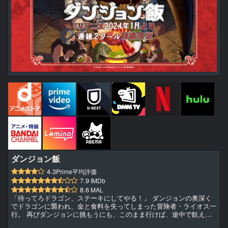
ダンジョン飯
4.3
Prime平均評価
7.9
IMDb
8.6
MAL
「待ってろドラゴン、ステーキにしてやる！」 ダンジョンの奥深く
でドラゴンに襲われ、金と食料を失ってしまった冒険者・ライオス一
行。 再びダンジョンに挑もうにも、このまま行けば、途中で飢え死
にしてしまう。 そこでライオスは決意する。「そうだ、モンスター