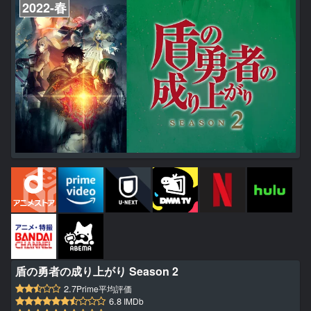
2022-春
が押し...
盾の勇者の成り上がり Season 2
2.7
Prime平均評価
6.8
IMDb