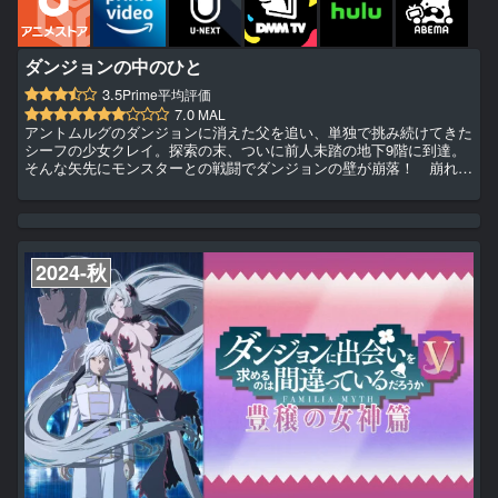
ダンジョンの中のひと
3.5
Prime平均評価
7.0
MAL
アントムルグのダンジョンに消えた父を追い、単独で挑み続けてきた
シーフの少女クレイ。探索の末、ついに前人未踏の地下9階に到達。
そんな矢先にモンスターとの戦闘でダンジョンの壁が崩落！ 崩れた
壁の中から現れたのは――管理人！？ ダンジョンで働くもの達が織
り成す、迷宮お仕事ファンタジー。
2024-秋