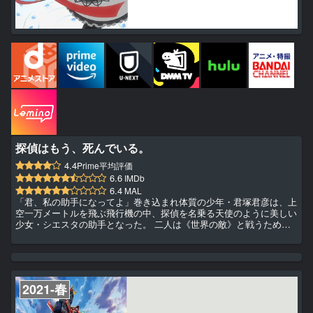
探偵はもう、死んでいる。
4.4
Prime平均評価
6.6
IMDb
6.4
MAL
「君、私の助手になってよ」巻き込まれ体質の少年・君塚君彦は、上
空一万メートルを飛ぶ飛行機の中、探偵を名乗る天使のように美しい
少女・シエスタの助手となった。 二人は《世界の敵》と戦うため、
三年にもわたって世界中を飛び回り、目も眩むような冒険劇を繰り広
げ――やがて死に別れた。 激動の日々から一年。 高校三年生になっ
た君塚は日常という名のぬるま湯にとっぷり浸かり、ごく普通の学生
生活を送っていた。 そんな君塚の元に一人の依頼人が現れる。 「あ
んたが名探偵？」同級生の少女、夏凪渚との出会いをきっかけに、
2021-春
過...