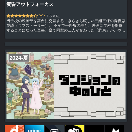
黄昏アウトフォーカス
7.5
MAL
男子校の映画部を舞台に交差する、きらきら眩しい三組三様の青春恋
愛譚（ラブストーリー）。 不良で一匹狼の寿と、映画部で寿を撮影
することになった真央。寮で同室の二人が交わした「約束」が、やが
て二人を甘く縛りつけて――。 映画部部長で人気者の仁と、仁に対
抗心を燃やす後輩の義一。ぶつかりながらも、やがて二人は惹かれ合
い――。 無口で不愛想だが信頼の厚い副部長の礼と、季節外れの新
入部員・詩音。 不意のキスから、二人の「お付き合い」が始まって
――。
2024-夏