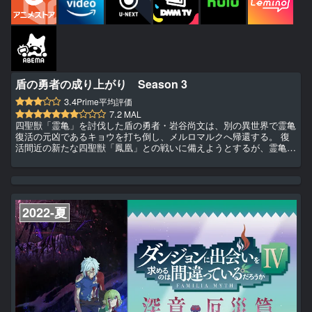
盾の勇者の成り上がり Season 3
3.4
Prime平均評価
7.2
MAL
四聖獣「霊亀」を討伐した盾の勇者・岩谷尚文は、別の異世界で霊亀
復活の元凶であるキョウを打ち倒し、メルロマルクへ帰還する。 復
活間近の新たな四聖獣「鳳凰」との戦いに備えようとするが、霊亀騒
動で失態を演じた三勇者は行方不明、 尚文の持つ領地も戦力に不安
が残る状況だった。 今後の戦いに備えて、散り散りになった旧ルロ
ロナ村の住民を取り戻そうと考えた尚文は、住民が奴隷として売られ
たというゼルトブルを訪れ、救出の足がかりとして、ラフタリア、フ
ィーロと共に地下賭博闘技場に参加する。 救いを求める亜人たち、
2022-夏
心砕...