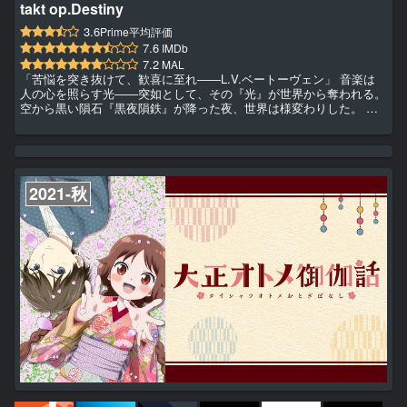
takt op.Destiny
3.6
Prime平均評価
7.6
IMDb
7.2
MAL
「苦悩を突き抜けて、歓喜に至れ――L.V.ベートーヴェン」 音楽は
人の心を照らす光――突如として、その『光』が世界から奪われる。
空から黒い隕石『黒夜隕鉄』が降った夜、世界は様変わりした。 黒
い隕石から生み出された異形の怪物『Ｄ２』が、大地と人々を蹂躙し
始める。 Ｄ２は人の奏でる旋律に惹かれ、やがて『音楽』そのもの
が禁忌とされた。 だが、その怪物に抗う者達が現れる。 音楽を力と
する少女達――『ムジカート』。 彼女達は、人類史に残る偉大な歌
劇、楽曲の楽譜（スコア）を身に宿し、Ｄ２を撃ち破る力とした...
2021-秋