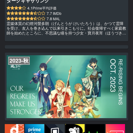
ダークギャザリング
4.1
Prime平均評価
7.7
IMDb
7.8
MAL
霊媒体質の幻燈河螢多朗（げんとうが けいたろう）は、かつて霊障
を受け、友人を巻き込んで以来引きこもりに。社会復帰すべく家庭教
師を始めたところに、不思議な瞳を持つ少女・寶月夜宵（ほうづき
やよい）と出会う。母親を悪霊に連れ去られた夜宵は、手がかりを求
め心霊スポットを巡っていた。 強い霊媒体質の夜宵だが霊に避けら
れており、そのため螢多朗の引き寄せ体質を必要としていた。一方、
螢多朗は自分と大切な人の呪いを解くため、霊媒体質に対処できる力
をつけることを決意し、二人は協力関係を結ぶことに。 最高にクレ
2023-秋
イジ...