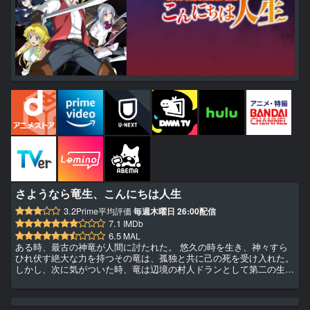
さようなら竜生、こんにちは人生
3.2
Prime平均評価
毎週木曜日 26:00配信
7.1
IMDb
6.5
MAL
ある時、最古の神竜が人間に討たれた。 悠久の時を生き、神々すら
ひれ伏す絶大な力を持つその竜は、孤独と共に己の死を受け入れた。
しかし、次に気がついた時、竜は辺境の村人ドランとして第二の生を
受けていた。人間として竜よりずっと短い生を生きることになった彼
は、畑仕事に精を出し、食を得るために動物を狩る……。 質素なが
らも温かい村での生活に、ドランの心は竜生では味わえなかったささ