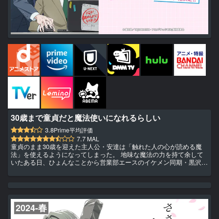
30歳まで童貞だと魔法使いになれるらしい
3.8
Prime平均評価
7.7
MAL
童貞のまま30歳を迎えた主人公・安達は「触れた人の心が読める魔
法」を使えるようになってしまった。 地味な魔法の力を持て余して
いたある日、ひょんなことから営業部エースのイケメン同期・黒沢の
心を読んでしまう。 黒沢の心の中は、なんと安達への恋心でいっぱ
いで――!? ちょっと不思議な魔法の力が巻き起こす、“爽やかイケメ
ン”から“30歳拗らせ童貞”へのダダ漏れ好意200％ラブコメディ、開
幕！
2024-春