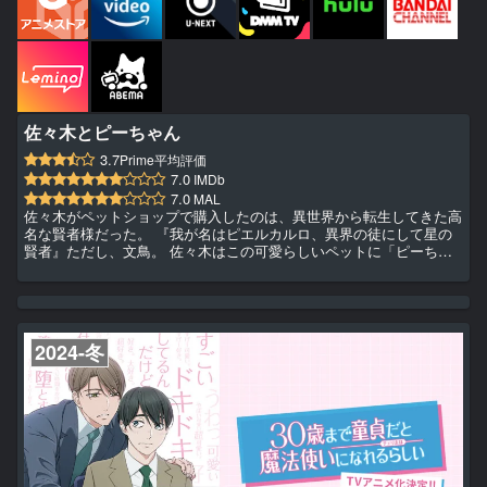
佐々木とピーちゃん
3.7
Prime平均評価
7.0
IMDb
7.0
MAL
佐々木がペットショップで購入したのは、異世界から転生してきた高
名な賢者様だった。 『我が名はピエルカルロ、異界の徒にして星の
賢者』ただし、文鳥。 佐々木はこの可愛らしいペットに「ピーちゃ
ん」と名付けて生活を共にすることにした。 賢者様から与えられた
のは、異世界に渡る機会と魔法の力。 会社から帰宅したのなら、二
人は異世界ライフを満喫！ やがては、現代日本で仕入れた品物を異
世界に持ち込み、商人として活動することに。 異世界でお金を稼い
だり、ピーちゃんから魔法の訓練と受けたり、美味しいものを食べた
2024-冬
り。...