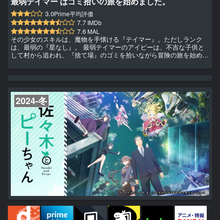
最弱テイマー はゴミ拾いの旅を始めました。
3.0
Prime平均評価
7.7
IMDb
7.6
MAL
その少女のスキルは、魔物を手懐ける『テイマー』。ただしランク
は、最弱の『星なし』。 最弱テイマーのアイビーは、不吉な子供と
して村から追われ、『捨て場』のゴミを拾いながら冒険の旅を始め
た。 か弱いレアスライムや、凶暴な魔物アダンダラと友達になった
アイビーは、魔物たちの特殊能力と、前世の記憶に よる大人顔負け
の洞察力で、あらゆる困難をくぐり抜ける。 かわいい少女と、かわ
いい魔物による、ほのぼのサバイバルファンタジー。
2024-冬