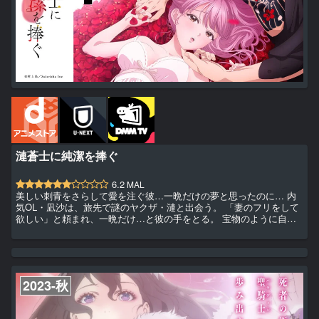
漣蒼士に純潔を捧ぐ
6.2
MAL
美しい刺青をさらして愛を注ぐ彼…一晩だけの夢と思ったのに… 内
気OL・凪沙は、旅先で謎のヤクザ・漣と出会う。 「妻のフリをして
欲しい」と頼まれ、一晩だけ…と彼の手をとる。 宝物のように自分
を扱う紳士的な姿に、凪沙はある決意をして…。 紳士な男が見せる
剥き出しの情愛。 激しくも優しく抱き溶かされたら…！ アニメフェ
スタにて、配信中！ 有料会員向けにオンエア出来ないプレミアム版
も配信されております。
2023-秋