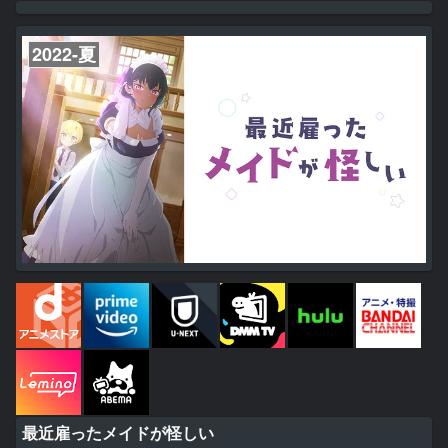
受ける。 「鉄錆の山脈に、“黒き災いの火”が起こる。火は燃え広が
り、あるいは、この地の全てを焼きつくすであろう」 滅びしドワー
フの都である「鉄錆山脈てつさびさんみゃく」に眠る災いとは…!?
2022-夏
新...
最近雇ったメイドが怪しい