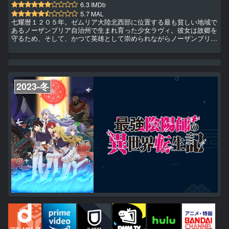
6.3
IMDb
5.7
MAL
七耀暦１２０５年。ゼムリア大陸北西部に位置する最も貧しい地域で
あるノーザンブリア自治州で生まれ育った少女ラヴィ。彼女は故郷を
守るため、そして、かつて英雄として崇められながらノーザンブリア
を裏切った祖父・ヴラドと自身は違うのだと証明するため、大陸最大
の猟兵団として名高い《北の猟兵》に志願し任務を遂行していた。任
務に没頭するあまり規律違反を繰り返すラヴィは、ある時、マーテ
ィ、イセリア、タリオンと小隊を組まされ無謀ともいえるエレボニア
帝国への内偵任務を命じられる。ノーザンブリアを脅かす未知の存在
2023-冬
《帝国...