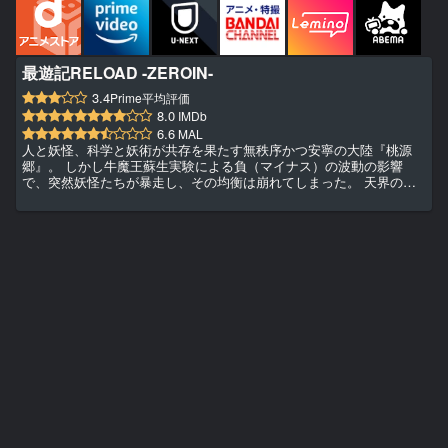
最遊記RELOAD -ZEROIN-
3.4
Prime平均評価
8.0
IMDb
6.6
MAL
人と妖怪、科学と妖術が共存を果たす無秩序かつ安寧の大陸『桃源
郷』。 しかし牛魔王蘇生実験による負（マイナス）の波動の影響
で、突然妖怪たちが暴走し、その均衡は崩れてしまった。 天界の観
世音菩薩に牛魔王蘇生実験の阻止を命じられた玄奘三蔵は孫悟空、沙
悟浄、猪八戒らとともに、西域・天竺を目指す。 その道中に辿り着
いた地で三蔵たちは、死んだ人間を生き返らせることができる蘇生術
を持つヘイゼル＝グロースとその従者ガトと邂逅する。 西域からき
たという、ヘイゼルの目的とは―――――。