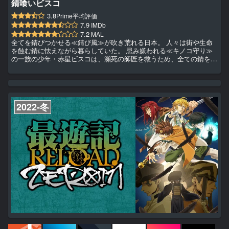
錆喰いビスコ
3.8
Prime平均評価
7.9
IMDb
7.2
MAL
全てを錆びつかせる≪錆び風≫が吹き荒れる日本。 人々は街や生命
を蝕む錆に怯えながら暮らしていた。 忌み嫌われる≪キノコ守り≫
の一族の少年・赤星ビスコは、瀕死の師匠を救うため、全ての錆を浄
化する霊薬キノコ≪錆喰い≫を求めて旅をしていた。 旅の途中、忌
浜（いみはま）で出会った美貌の少年医師・猫柳ミロもまた、大切な
姉を蝕む錆の対処法を探していた。 愛する者を救うべく、ふたりの
少年が手を取る時、新たな冒険が始まる。 人の心までは錆びつかな
い。
2022-冬