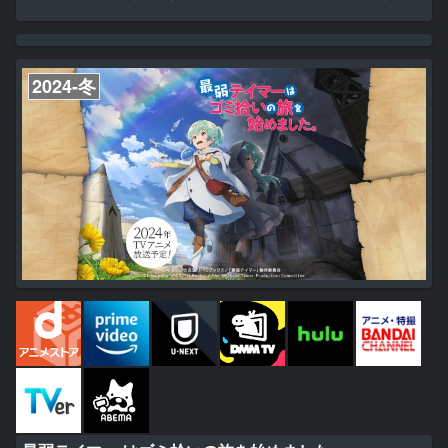
ため――。 しかし勇者の横暴により、ルードはパーティーを追放さ
れてしまう。 その理由はルードの〝使えないスキル〟とされた
が......。 故郷への帰還中、助けた少女により、ルードの未知なるス
キルが判明。 それはとてつもない強力なスキルだった! 【最高値の外
皮 9999】と【唯一無二のスキル】を駆使した 最強タ...
2024-冬