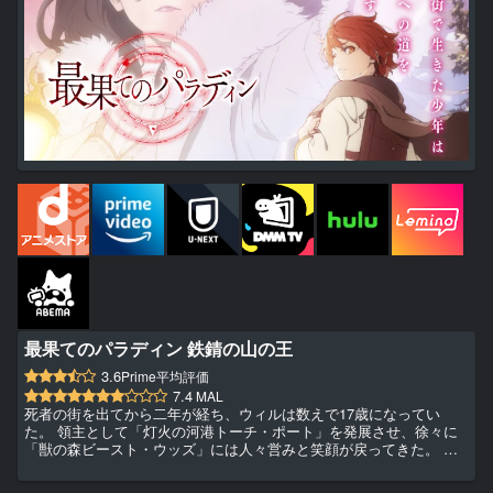
最果てのパラディン 鉄錆の山の王
3.6
Prime平均評価
7.4
MAL
死者の街を出てから二年が経ち、ウィルは数えで17歳になってい
た。 領主として「灯火の河港トーチ・ポート」を発展させ、徐々に
「獣の森ビースト・ウッズ」には人々営みと笑顔が戻ってきた。 し
かし、季節外れの花が咲き乱れ、森の異常が発覚する。この問題を解
決するべく森の奥に向かったウィルたちは、森の王から不吉な予言を