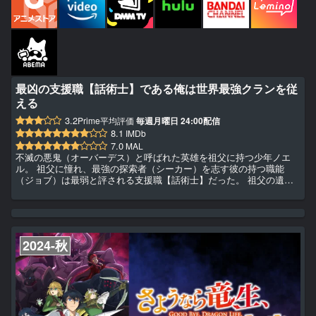
最凶の支援職【話術士】である俺は世界最強クランを従
える
3.2
Prime平均評価
毎週月曜日 24:00配信
8.1
IMDb
7.0
MAL
不滅の悪鬼（オーバーデス）と呼ばれた英雄を祖父に持つ少年ノエ
ル。 祖父に憧れ、最強の探索者（シーカー）を志す彼の持つ職能
（ジョブ）は最弱と評される支援職【話術士】だった。 祖父の遺志
を継ぎ、並々ならぬ努力により探索者として力をつけたノエルだが、
生まれ持った才能の差を埋めることはできなかった―― しかし類稀
なる才略をも開花させた彼は最強への道を見出す。 仲間を集め最強
の組織（クラン）を創り、そのマスターになること――。 策略を巡
らせ敵を翻弄し、仲間を率いて遥かなる高みを目指す。 最凶の【話
2024-秋
術士】は...