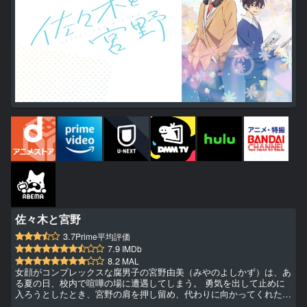
佐々木と宮野
3.7
Prime平均評価
7.9
IMDb
8.2
MAL
女顔がコンプレックスな腐男子の宮野由美（みやのよしかず）は、あ
る夏の日、校内で喧嘩の場に遭遇してしまう。 勇気を出して止めに
入ろうとしたとき、宮野の肩を押し留め、代わりに向かってくれたの
はちょっとだけ不良な先輩・佐々木秀鳴（ささきしゅうめい）だっ