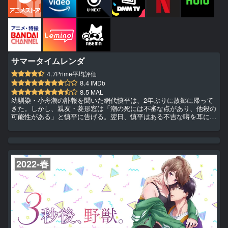
サマータイムレンダ
4.7
Prime平均評価
8.4
IMDb
8.5
MAL
幼馴染・小舟潮の訃報を聞いた網代慎平は、2年ぶりに故郷に帰って
きた。しかし、親友・菱形窓は「潮の死には不審な点があり、他殺の
可能性がある」と慎平に告げる。翌日、慎平はある不吉な噂を耳にす
る。
2022-春