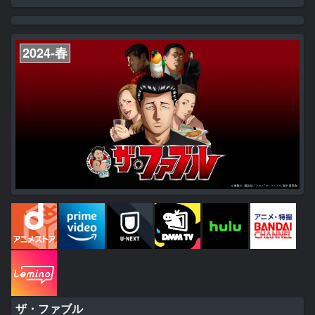
だかるのは、この世界の最大の敵＜オリジン＞。 「終わりだ……
ッ!!!!」 死闘の末、シンの一太刀が＜オリジン＞の身体を貫く。 鳴り
響くアナウンスがゲームのクリアと、囚われていたプレイヤーたちの
解放を伝える。 人々がログアウトしていく中、シンも同...
2024-春
ザ・ファブル