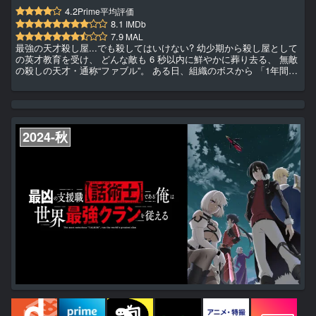
4.2
Prime平均評価
8.1
IMDb
7.9
MAL
最強の天才殺し屋...でも殺してはいけない? 幼少期から殺し屋として
の英才教育を受け、 どんな敵も 6 秒以内に鮮やかに葬り去る、 無敵
の殺しの天才・通称“ファブル”。 ある日、組織のボスから 「1年間誰
も殺してはならない」 という突然の指令を受けた彼は、 人殺しをし
ない全く新しい生活を送ることになる。 佐藤明と名乗り、プロとし
て初めて過ごす普通の生活。 しかし、平穏な日常の中に蠢く、不穏
な空気が明を放っては置かない...。 果たして、この最大にして至難
のミッションを遂行することはできるのか!?...
2024-秋