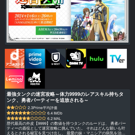
最強タンクの迷宮攻略～体力9999のレアスキル持ちタ
ンク、勇者パーティーを追放される～
2.3
Prime平均評価
6.4
IMDb
6.2
MAL
歴代最高の外皮【9999】の数値を持つタンクのルードは、 勇者パー
ティーの盾役として迷宮攻略に挑んでいた。 それはどんな願いも叶
えるとされる秘宝を見つけ出し、 最愛の妹・マニシアの病気を治す