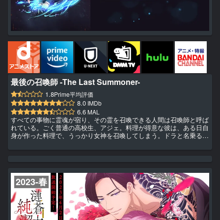
最後の召喚師 -The Last Summoner-
1.8
Prime平均評価
8.0
IMDb
6.6
MAL
すべての事物に霊魂が宿り、その霊を召喚できる人間は召喚師と呼ば
れている。ごく普通の高校生、アジェ。料理が得意な彼は、ある日自
身が作った料理で、うっかり女神を召喚してしまう。ドラと名乗るそ
の女神に導かれ、召喚師としての人生を歩み始めたアジェ。トラブル
の絶えない日々の中で、少しずつ召喚師の仲間も増えていく。そし
て、アジェの過ごしてきた日常は少しずつ変化し、ドラと共に召喚師
としての運命に巻き込まれていく―
2023-春