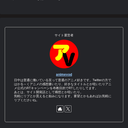
サイト運営者
animevod
日中は普通に働いている至って普通のアニメ好きです。Twitterの方で
はかる～くアニメの感想書いたり、好きなタイトルとか呟いたりアニ
メ公式のRTキャンペーンを布教目的でRTしたりしてます。
あとは、サイト開発話として構想とか呟いたり。
気軽にリプとか貰えると励みになります。要望とかもあればお気軽に
リプくださいね。