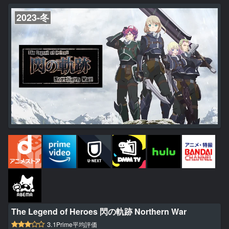
やかな喜びで満たされていく。しかしそんなある日、沼地の調査に出
かけたドランの前に、セリナと名乗る半身半蛇のラミアが現れる。
2023-冬
伴...
The Legend of Heroes 閃の軌跡 Northern War
3.1
Prime平均評価