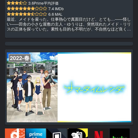
3.6
Prime平均評価
7.4
IMDb
6.6
MAL
最近、メイドを雇った。仕事熱心で真面目だけど、とても…――怪し
い――田舎の小さな屋敷の主人・ゆうりは、突然現れたメイド・リリ
スの正体を探っていた。素性も目的も不明だが、不自然なほど良く働
き、料理も洗濯も怖いほどに完璧。そして、あの吸い込まれるような
紫の瞳。きっとリリスは何か企んでいるに違いないと、怪しすぎて、
怪しすぎて、ゆうりは何も手につかなくて困っている……。これは孤
独だった１人の少年と、突然現れた怪しいメイドが、少しずつ、絆を
育んでいく物語。
2022-春