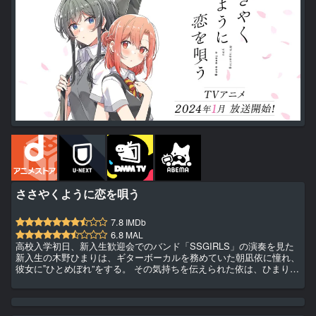
ささやくように恋を唄う
7.8
IMDb
6.8
MAL
高校入学初日、新入生歓迎会でのバンド「SSGIRLS」の演奏を見た
新入生の木野ひまりは、ギターボーカルを務めていた朝凪依に憧れ、
彼女に‟ひとめぼれ”をする。 その気持ちを伝えられた依は、ひまり
に‟ひとめぼれ”という名の恋心を抱くことに。憧れと恋心。同じ‟好
き”でも異なる気持ち。 すれ違うふたりの関係に、バンドメンバーの
想いも絡み合い…。ふたりの‟ひとめぼれ”は、やがて鮮やかな青春を
奏で始める——