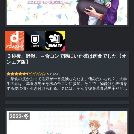
３秒後、野獣。～合コンで隅にいた彼は肉食でした【オ
ンエア版】
5.6
MAL
「草食の皮かぶってる奴が一番危険なんだよ、俺みたいなね？」大学
生の紬は、草食系男子を求め合コンに参加。そこで、物憂げな表情を
する要に強く引き付けられる。更には、そんな彼を草食系男子だと思
い油断してしまい…。突然、無防備な紬の唇を奪う要。彼は、３秒前
とは違う雄の顔をしていた…。【クールな都会系男子×まっすぐ田舎
系女子】の最強じれキュンラブがスタート！
2022-冬