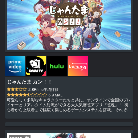
じゃんたま カン！！
2.8
Prime平均評価
5.9
MAL
可愛らしく多彩なキャラクターたちと共に、オンラインで全国のプレ
イヤーとリアルタイム対戦ができる大人気麻雀アプリ『雀魂』！ 初
心者から上級者まで幅広く楽しめるゲームシステムを搭載。それぞれ
のキャラの多彩な表情が見られるスタンプやチャットを用いつつ、楽
しく麻雀をプレイできます。 そんな『雀魂』のキャラクターたち
が、『じゃんたま PONG☆』に続き再びアニメ化！ 個性派の雀士た
ちが配信業を始めたり、男同士の二人旅へ出かけたり、果てには不良
の抗争に巻き込まれたり！？ 一飜市のみならず、今度はもーっと新