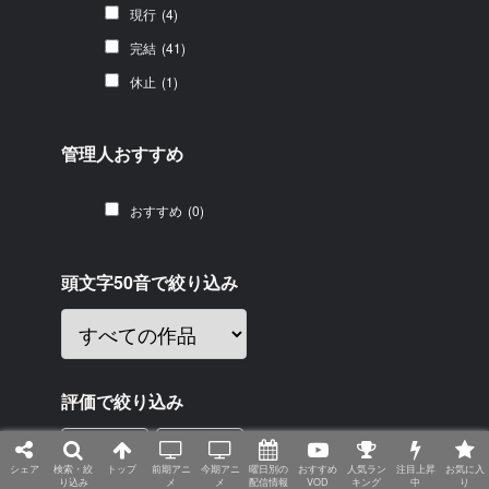
現行
(4)
完結
(41)
休止
(1)
管理人おすすめ
おすすめ
(0)
頭文字50音で絞り込み
評価で絞り込み
-
シェア
検索・絞
トップ
前期アニ
今期アニ
曜日別の
おすすめ
人気ラン
注目上昇
お気に入
り込み
メ
メ
配信情報
VOD
キング
中
り