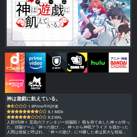
神は遊戯に飢えている。
1.9
Prime平均評価
8.1
IMDb
6.2
MAL
人類VS神々 至高のファンタジー頭脳戦！ 暇を持て余した神々が作っ
た、頭脳ゲーム「神々の遊び」。 神々から神呪アライズ を授かった
人間は使徒と呼ばれ、「神々の遊び」に10勝した者は莫大な祝福を
得られる。 しかし、完全攻略者は――未だゼロ。 なぜなら神様は気