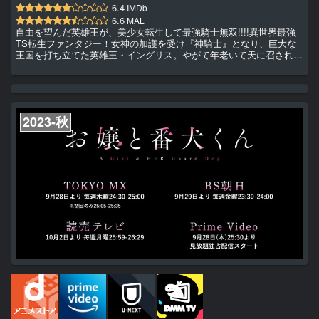
6.4
IMDb
6.6
MAL
自由を望んだ英雄王が、美少女転生して最強騎士無双!!!!異世界最強
TS転生ファンタジー！女神の加護を受け『神騎士』となり、巨大な
王国を打ち立てた英雄王・イングリス。やがて年老いて天に召される
直前、「国と民に尽くした一生では、自分自身の武は極められなかっ
た。次の人生では、自分のために生き、限界まで鍛え抜いてみたい」
と強く望む。その願いは女神に聞き届けられ、遥か未来へと転生を果
たした……。しかし、生まれた先は騎士の名家の『娘』!?そして何故
か、騎士失格の烙印を押されてしまうが……。――「むしろ好都合...
2023-秋