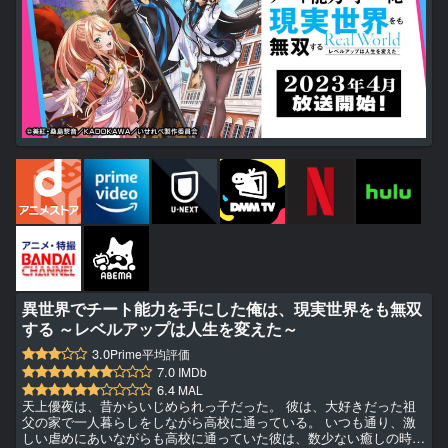
異世界でチート能力を手にした俺は、現実世界をも無双
する ～レベルアップは人生を変えた～
3.0
Prime平均評価
7.0
IMDb
6.4
MAL
天上優夜は、昔からいじめられっ子だった。 彼は、大好きだった祖
父の家で一人暮らしをしながら高校に通っている。 いつも通り、激
しい虐めにあいながらも高校に通っていた彼は、数少ない癒しの時間