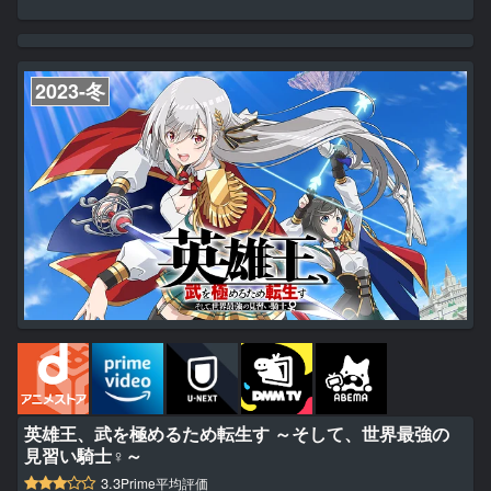
である、長期休暇を迎える。 そして、長期休暇を利用して、祖父の
家を掃除していたとき、今まで入ったことのない、祖父が生前世界中
で集めてきた物を収納している部屋も掃除をすることに。 祖父の収
集してきたものを整理しようとすると、その中になぜか、壁からくり
ぬかれたような扉があった。 好奇心からその扉を開くと、その先は
2023-冬
――...
英雄王、武を極めるため転生す ～そして、世界最強の
見習い騎士♀～
3.3
Prime平均評価