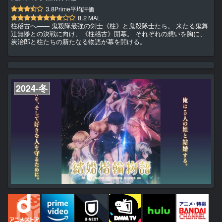
3.8
Prime平均評価
8.2
MAL
柱稽古へ―― 鬼殺隊最強の剣士《柱》と鬼殺隊士たち。 来たる鬼舞
辻󠄀無惨との決戦に向け、《柱稽古》開幕。 それぞれの想いを胸に、
炭治郎と柱たちの新たなる物語が幕を開ける。
2024-冬