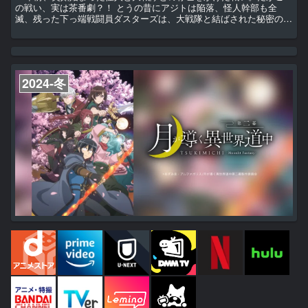
の戦い、実は茶番劇？！ とうの昔にアジトは陥落、怪人幹部も全
滅、残った下っ端戦闘員ダスターズは、大戦隊と結ばされた秘密の協
定＜毎週末、地上侵攻し敗れ散る＞を繰りかえす日々。 この敗け続
けの人生に、やさぐれた戦闘員Dは遂に立ち上がる！
2024-冬