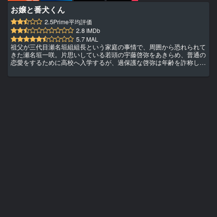
お嬢と番犬くん
2.5
Prime平均評価
2.8
IMDb
5.7
MAL
祖父が三代目瀬名垣組組長という家庭の事情で、周囲から恐れられて
きた瀬名垣一咲。片思いしている若頭の宇藤啓弥をあきらめ、普通の
恋愛をするために高校へ入学するが、過保護な啓弥は年齢を詐称しと
もに通学をする。