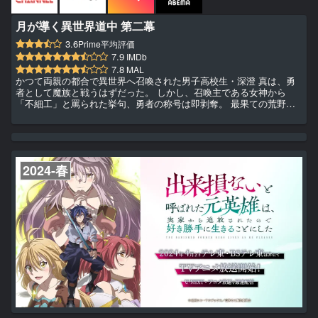
月が導く異世界道中 第二幕
3.6
Prime平均評価
7.9
IMDb
7.8
MAL
かつて両親の都合で異世界へ召喚された男子高校生・深澄 真は、勇
者として魔族と戦うはずだった。 しかし、召喚主である女神から
「不細工」と罵られた挙句、勇者の称号は即剥奪。 最果ての荒野に
放り出されてしまう。 勇者失格の烙印を押された真は、荒野を彷徨
いながら、自身の従者となった上位の竜種・蜃こと巴や、災害の黒蜘
蛛・澪を引き連れて、異世界世直し行脚の旅を始めた。 道中、様々
な出会いと別れを繰り返し、異世界に蔓延る悪党どもを成敗していく
深澄一行。 さらに、女神の気まぐれで巻き込まれた魔族との戦争も
2024-春
乗り越...