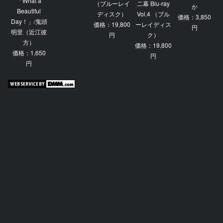
「What a
（ブルーレイ
二幕 Blu-ray
か
Beautiful
ディスク）
Vol.4 （ブル
価格：3,850
Day！」/鬼頭
価格：19,800
ーレイディス
円
明里（近江彼
円
ク）
方）
価格：19,800
価格：1,650
円
円