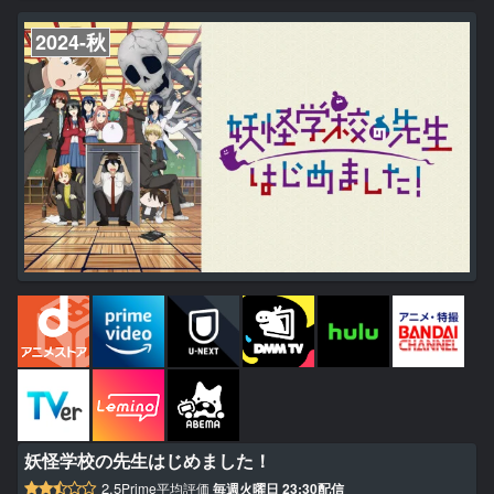
な凶一郎から「排除」ターゲットとして命を狙われることに…！ 六
美と自分の命を守るため、太陽のとった手段とは… 六美と結婚し...
2024-秋
妖怪学校の先生はじめました！
2.5
Prime平均評価
毎週火曜日 23:30配信