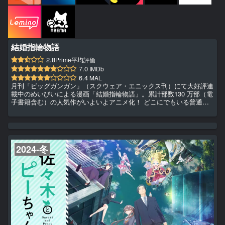
結婚指輪物語
2.8
Prime平均評価
7.0
IMDb
6.4
MAL
月刊「ビッグガンガン」（スクウェア・エニックス刊）にて大好評連
載中のめいびいによる漫画「結婚指輪物語」。累計部数130 万部（電
子書籍含む）の人気作がいよいよアニメ化！ どこにでもいる普通の
学生サトウは、幼馴染のヒメへ密かに想いを寄せていた。告白を決意
したある日、サトウはヒメから遠いところへ引っ越さなくてはならな
いと突然の別れを告げられてしまう。 恋心を諦められないサトウが
ヒメを追って辿り着いたのは、なんと異世界だっ。 ヒメは、異世界
に 5 人存在する「指輪の姫君」のひとりだったのだ。サトウはヒ...
2024-冬