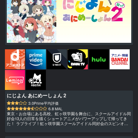
にじよん あにめーしょん 2
3.0
Prime平均評価
6.8
MAL
東京・お台場にある高校、虹ヶ咲学園を舞台に、スクールアイドル同
好会13人の日常を描くショートアニメがパワーアップして帰ってき
た！ ラブライブ！虹ヶ咲学園スクールアイドル同好会のスピンオフ
コミック「にじよん(漫画:ミヤコヒト)」がアニメになって動き出す！
ニジガクメンバー13人のキュートな日常をゆるっとあなたにお届け