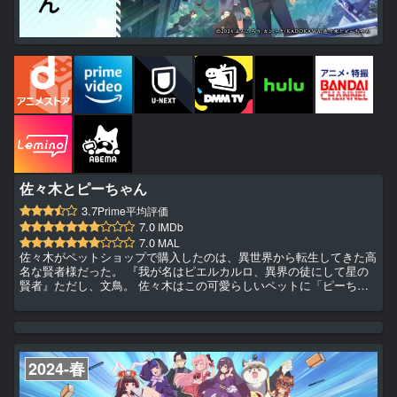
佐々木とピーちゃん
3.7
Prime平均評価
7.0
IMDb
7.0
MAL
佐々木がペットショップで購入したのは、異世界から転生してきた高
名な賢者様だった。 『我が名はピエルカルロ、異界の徒にして星の
賢者』ただし、文鳥。 佐々木はこの可愛らしいペットに「ピーちゃ
ん」と名付けて生活を共にすることにした。 賢者様から与えられた
のは、異世界に渡る機会と魔法の力。 会社から帰宅したのなら、二
人は異世界ライフを満喫！ やがては、現代日本で仕入れた品物を異
世界に持ち込み、商人として活動することに。 異世界でお金を稼い
だり、ピーちゃんから魔法の訓練と受けたり、美味しいものを食べた
2024-春
り。...