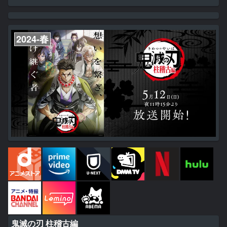
まぐれで、理不尽で、たまに理解不能だから。 永き眠りから目を覚
ましたばかりの元・神様の少女・レーシェは開口一番にこう宣言し
た。 「この時代で一番遊戯ゲームの上手い人間を連れてきて！」 そ
して指名されたのは、ゲームをこよなく愛す少年・フェイ。 彼...
2024-春
鬼滅の刃 柱稽古編