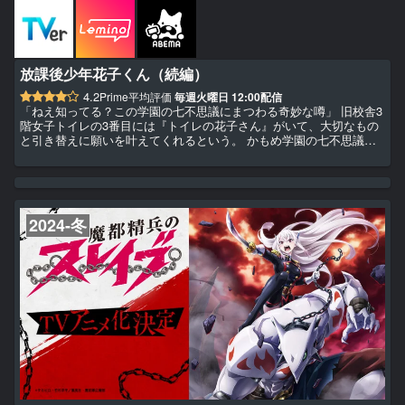
放課後少年花子くん（続編）
4.2
Prime平均評価
毎週火曜日 12:00配信
「ねえ知ってる？この学園の七不思議にまつわる奇妙な噂」 旧校舎3
階女子トイレの3番目には『トイレの花子さん』がいて、大切なもの
と引き替えに願いを叶えてくれるという。 かもめ学園の七不思議・
トイレの花子くんと、その助手になったオカルト少女・八尋寧々。
怪異事件ばかりが起こるこの学園で、彼らは平和な日をどう過ごして
いるのか。 これは本編では描かれない、ゆる～い放課後のひとと
き。
2024-冬