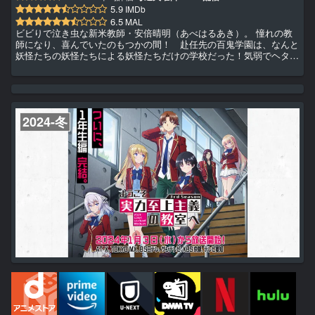
5.9
IMDb
6.5
MAL
ビビりで泣き虫な新米教師・安倍晴明（あべはるあき）。 憧れの教
師になり、喜んでいたのもつかの間！ 赴任先の百鬼学園は、なんと
妖怪たちの妖怪たちによる妖怪たちだけの学校だった！気弱でヘタ
レ、しかも人間である晴明を、学園長が雇った理由とは一体……！？
クセ強人間教師・晴明と、個性が大渋滞の妖怪生徒＆先生たちの、奇
妙でにぎやかな日常を描く、愉快☆痛快☆妖怪☆学園コメディ！授業
開始！
2024-冬