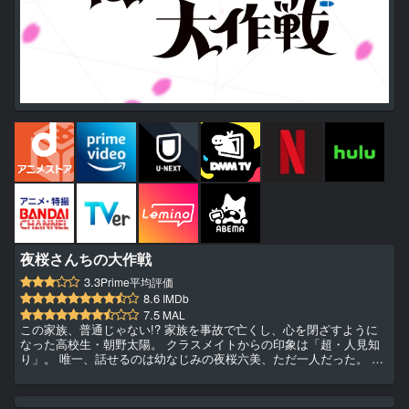
夜桜さんちの大作戦
3.3
Prime平均評価
8.6
IMDb
7.5
MAL
この家族、普通じゃない!? 家族を事故で亡くし、心を閉ざすように
なった高校生・朝野太陽。 クラスメイトからの印象は「超・人見知
り」。 唯一、話せるのは幼なじみの夜桜六美、ただ一人だった。 け
れど六美にはあるヒミツが!? 彼女の正体は代々続くスパイ一家当主
で、様々な敵から命を狙われていたのだ！ しかも彼女の兄・凶一郎
は最凶のスパイで、異常なほど六美を溺愛していた。 太陽は、そん