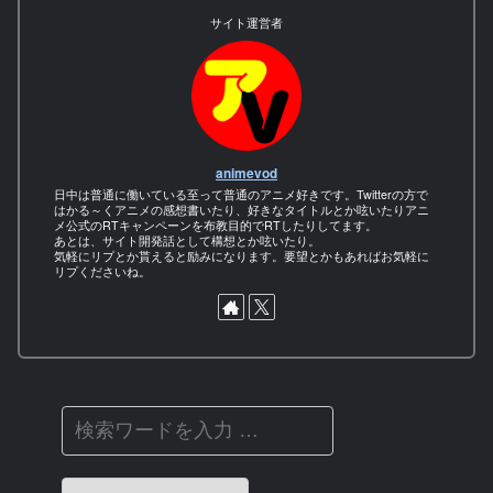
サイト運営者
animevod
日中は普通に働いている至って普通のアニメ好きです。Twitterの方で
はかる～くアニメの感想書いたり、好きなタイトルとか呟いたりアニ
メ公式のRTキャンペーンを布教目的でRTしたりしてます。
あとは、サイト開発話として構想とか呟いたり。
気軽にリプとか貰えると励みになります。要望とかもあればお気軽に
リプくださいね。