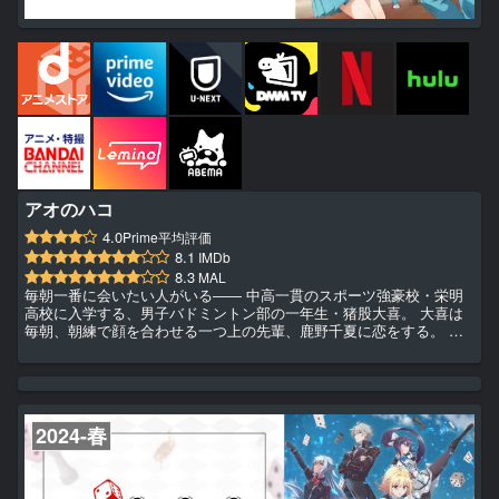
アオのハコ
4.0
Prime平均評価
8.1
IMDb
8.3
MAL
毎朝一番に会いたい人がいる―― 中高一貫のスポーツ強豪校・栄明
高校に入学する、男子バドミントン部の一年生・猪股大喜。 大喜は
毎朝、朝練で顔を合わせる一つ上の先輩、鹿野千夏に恋をする。 千
夏は女子バスケットボール部のエースで、校内外問わず人気の高嶺の
花。 部活に恋に勉強に、大喜にとって忙しい高校生活がはじまる、
そんなある日――
2024-春