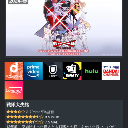
2024-春
た...
戦隊大失格
3.7
Prime平均評価
8.5
IMDb
7.5
MAL
13年前、突如始まった怪人と大戦隊との存亡をかけた戦い。だがこ