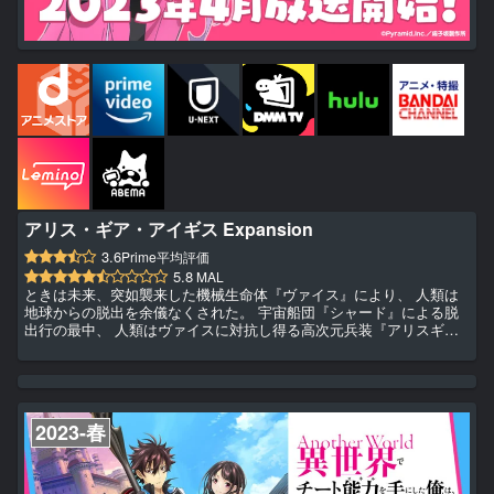
アリス・ギア・アイギス Expansion
3.6
Prime平均評価
5.8
MAL
ときは未来、突如襲来した機械生命体『ヴァイス』により、 人類は
地球からの脱出を余儀なくされた。 宇宙船団『シャード』による脱
出行の最中、 人類はヴァイスに対抗し得る高次元兵装『アリスギ
ア』の開発に成功する。 アリスギアを操る適性『エミッション』に
優れた女性達は『アクトレス』と呼ばれた。 やがて時が経ち、対ヴ
ァイス組織として設立された 『AEGiS』から認可された民間企業の
アクトレスが、 ヴァイス駆除を行うようになっていた。 これは、
『アリスギア』を纏いし少女たちが、 宇宙を放浪する人類を救う
2023-春
物...