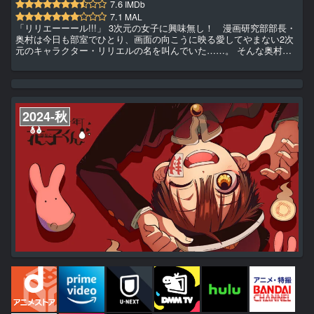
7.6
IMDb
7.1
MAL
「リリエーーール!!!」 3次元の女子に興味無し！ 漫画研究部部長・
奥村は今日も部室でひとり、画面の向こうに映る愛してやまない2次
元のキャラクター・リリエルの名を叫んでいた……。 そんな奥村の
もとへやってきたのは「リリエルになりたい」という3次元女子・天
乃リリサ。彼女は、漫画の中に登場する女の子のエッチで可愛い「衣
装」が大好き。 そして、奥村に負けないくらいリリエルを愛する仲
間（オタク）だった！ 奥村に秘密の趣味がコスプレであることを明
かしたリリサは、コスプレの写真や動画が詰め込まれた「ROM（...
2024-秋