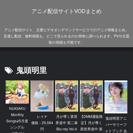
アニメ配信サイトVODまとめ
アニメ配信サイト、主要ビデオオンデマンドサービスでのアニメ情報まとめ。
見逃し配信、無料視聴も。どこで見られるのか簡単に調べられます。PVや主題
歌の視聴も可能です。
鬼頭明里
NIJIGAKU
Monthly
レイナ
月が導く異世
【DMM通販限
鬼頭明里アニ
Songs♪5月度
価格：25,564
界道中 第二幕
定】月が導く
バーサリーフ
シングル
円
Blu-ray Vol.4
異世界道中 第
ォトブック あ