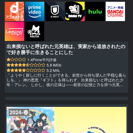
出来損ないと呼ばれた元英雄は、実家から追放されたの
で好き勝手に生きることにした
1.4
Prime平均評価
5.8
IMDb
5.2
MAL
「ようやく探しに行くことができる。前世から待ち望んだ平穏な暮ら
しを。」 神の恩恵『ギフト』を得られず、出来損ないと呼ばれた少
年・アレン。 しかし、彼の正体は――前世の記憶と力を持つ元英雄
だった⁉ 実家である公爵家から追放されたのをいいことに、自由気ま
まな旅を始めようとするアレンだったが、 元婚約者の暗殺未遂に遭
遇することになり......⁉ 今世こそのんびりしたい元英雄の、望まぬヒ
ロイック・ファンタジー開幕！ Kindle Unlimitedで無料閲覧できます
♪
2024-春