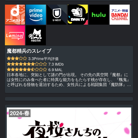
魔都精兵のスレイブ
3.3
Prime平均評価
7.3
IMDb
6.9
MAL
日本各地に、突如として謎の門が出現。 その先の異空間『魔都』に
は女性にのみ食べた者に特異な能力をもたらす桃が存在し、『醜鬼』
と呼ばれる怪物を退治するため、女性兵による戦闘集団『魔防隊』が
組織された。 活躍できる場所を求めていた男子高校生・和倉優希は
ある日、魔都へと迷い込むと醜鬼に襲われてしまう。そこへ駆けつけ
たのは魔防隊七番組の美しき組長・羽前京香。京香の能力で奴隷（ス
レイブ）と化した優希は力を開花させ、醜鬼を見事打ち倒し、奴隷
兼 魔防隊の管理人として醜鬼と戦うことに。 “飼われる少年”のバ
2024-春
ト...