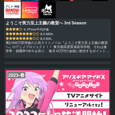
ようこそ実力至上主義の教室へ 3rd Season
4.1
Prime平均評価
8.0
IMDb
8.0
MAL
累計600万部突破の人気ライトノベル『ようこそ実力至上主義の教室
へ』のアニメプロジェクト！！ 東京都高度育成高等学校、それは進
学率・就職率100％を誇り、 毎月10万円の金銭に相当するポイントが
支給される夢のような学校。 しかし、その内実は一部の成績優秀者
のみが好待遇を受けられる実力至上主義の学校であった。 3学期を迎
え、DクラスからCクラスに昇格した綾小路たちは、林間学校へと向
かう。 そこで実施されるのは「混合合宿」と呼ばれる全学年合同で
行われる特別試験。 その名の通り、男女別に分かれ、必ず複...
2023-春