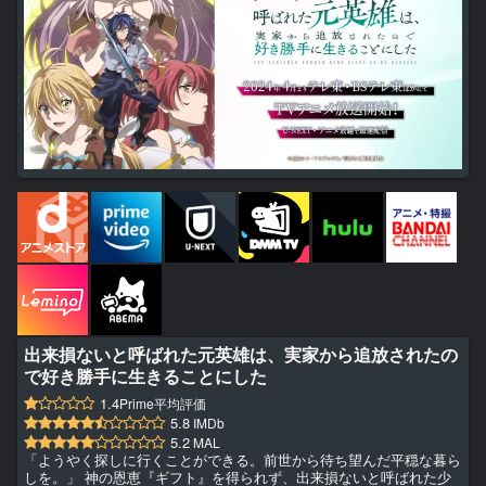
出来損ないと呼ばれた元英雄は、実家から追放されたの
で好き勝手に生きることにした
1.4
Prime平均評価
5.8
IMDb
5.2
MAL
「ようやく探しに行くことができる。前世から待ち望んだ平穏な暮ら
しを。」 神の恩恵『ギフト』を得られず、出来損ないと呼ばれた少