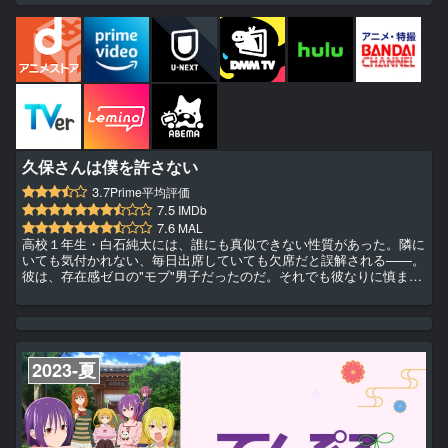
久保さんは僕を許さない
3.7
Prime平均評価
7.5
IMDb
7.6
MAL
高校１年生・白石純太には、誰にも真似できない性質があった。隣に
いても気付かれない、毎日出席していても欠席だと誤解される——。
彼は、存在感ゼロの"モブ"男子だったのだ。それでも彼なりに慎まし
く学園生活を送っていたのだが、ちょっぴり厄介なことが一つだけ。
なんと同じクラスの"ヒロイン級"美少女･久保さんだけが、彼を見つ
けてはちょっかいを出してくるのだ。特別になれない"モブ"男子と、
彼の前に現れた"ヒロイン"女子。教室の隅から、青春は緩やかに色づ
き始めて——。誰だって、誰かの"特別"になれる。でもその感...
2023-夏