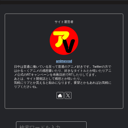
サイト運営者
animevod
日中は普通に働いている至って普通のアニメ好きです。Twitterの方で
はかる～くアニメの感想書いたり、好きなタイトルとか呟いたりアニ
メ公式のRTキャンペーンを布教目的でRTしたりしてます。
あとは、サイト開発話として構想とか呟いたり。
気軽にリプとか貰えると励みになります。要望とかもあればお気軽に
リプくださいね。