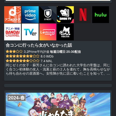
合コンに行ったら女がいなかった話
3.2
Prime平均評価
毎週日曜日 25:30配信
8.0
IMDb
7.4
MAL
同じゼミの女子・蘇芳さんに合コンに誘われた大学生の常盤は、同じ
く合コン初体験の友人・浅葱と萩の２人を連れて、胸を高鳴らせなが
ら待ち合わせの居酒屋へ。女性陣が先に店に着いたことを知って、待
たせてはいけないと急いで席に向うと…そこには、眩く輝くほどイケ
メンな３人の姿が。男６人と女０人の少し違った合コンが今始まる!?
2024-春