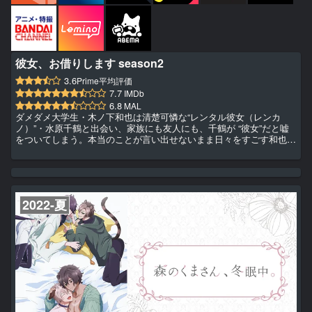
彼女、お借りします season2
3.6
Prime平均評価
7.7
IMDb
6.8
MAL
ダメダメ大学生・木ノ下和也は清楚可憐な“レンタル彼女（レンカ
ノ）”・水原千鶴と出会い、家族にも友人にも、千鶴が “彼女”だと嘘
をついてしまう。本当のことが言い出せないまま日々をすごす和也の
周囲には、謎アタックを仕掛けてくる、小悪魔的な元カノ・七海麻
美、やや強引なところがある、超積極的な彼女(仮)・更科瑠夏、極度
の人見知りだが、健気で頑張り屋の後輩レンカノ・桜沢 墨と、超絶
美少女な“彼女”がいっぱい！！飲み会や海水浴、温泉旅行にクリスマ
ス、お正月。様々なイベントを乗り越え、千鶴への想いが募ってい
2022-夏
く...