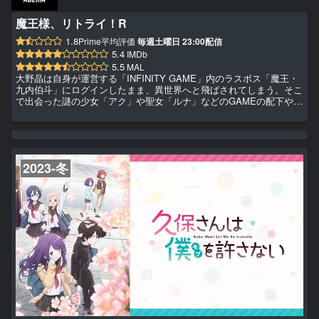
魔王様、リトライ！R
1.8
Prime平均評価
毎週土曜日 23:00配信
5.4
IMDb
5.5
MAL
大野晶は自身が運営する「INFINITY GAME」内のラスボス「魔王・
九内伯斗」にログインしたまま、異世界へと飛ばされてしまう。そこ
で出会った謎の少女「アク」や聖女「ルナ」などのGAMEの配下や異
世界で出会った仲間たちと共に着々と異世界での地盤を固めた彼は、
現実世界に戻る術を探すべく新たな旅へ踏み出した。「魔王」を中心
とした物語が再び動き出す……！
2023-冬