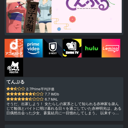
てんぷる
2.7
Prime平均評価
7.7
IMDb
6.7
MAL
そうだ、出家しよう！ 女たらしの家系として知られる赤神家を疎ん
じて勉強とバイトに明け暮れる日々を過ごしていた赤神明光は、ある
日偶然出会った少女、蒼葉結月に一目惚れしてしまう。 以来すっか
り煩悩の波に飲み込まれてしまった明光は、自らの血に抗い、ストイ
ックに生きるため寺へ入るが、なんとそこは美少女だらけの尼寺だっ
た!! キュートな三姉妹＆W居候美女との青春お寺ラブコメ、開幕！