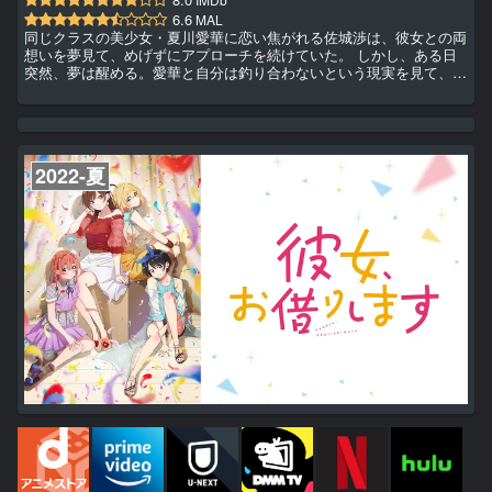
6.6
MAL
同じクラスの美少女・夏川愛華に恋い焦がれる佐城渉は、彼女との両
想いを夢見て、めげずにアプローチを続けていた。 しかし、ある日
突然、夢は醒める。愛華と自分は釣り合わないという現実を見て、適
切な距離を取ろうとする渉。一方の愛華はその態度に呆然。 「もし
かして、私、嫌われたの……？」 “両片想い”のすれ違い青春ラブコメ
が開幕！
2022-夏