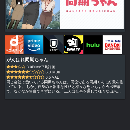
がんばれ同期ちゃん
3.0
Prime平均評価
6.3
IMDb
6.5
MAL
同じ会社で働いている同期ちゃんは、同僚である同期くんに好意を抱
いている。 しかし自身の不器用な性格と様々な思いもよらぬ出来事
で、なかなか告白できずにいる。 二人は仕事を通して様々な出来事
を共に経験しているが、鈍感な同期くんは、同期ちゃんの気持ちに未
だに気づいていない。 それだけでなく、後輩ちゃんも虎視眈々とし
ていて、積極的に同期くんにアプローチして、二人の間に入ろうと絶
えずチャンスを探している。 更に、取引先の会社で同期くんのかつ
ての先輩さんと出会ってしまい、より一層複雑な人間関係になってし
まう...