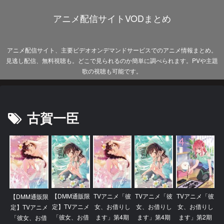
アニメ配信サイトVODまとめ
アニメ配信サイト、主要ビデオオンデマンドサービスでのアニメ情報まとめ。
見逃し配信、無料視聴も。どこで見られるのか簡単に調べられます。PVや主題
歌の視聴も可能です。
古賀一臣
【DMM通販限
TVアニメ「彼
TVアニメ「彼
TVアニメ「彼
【DMM通販限
定】TVアニメ
女、お借りし
女、お借りし
女、お借りし
定】TVアニメ
「彼女、お借
ます」第4期
ます」第4期
ます」第2期
「彼女、お借