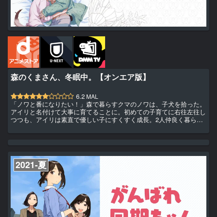
森のくまさん、冬眠中。【オンエア版】
6.2
MAL
「ノワと番になりたい！」森で暮らすクマのノワは、子犬を拾った。
アイリと名付けて大事に育てることに。初めての子育てに右往左往し
つつも、アイリは素直で優しい子にすくすく成長。2人仲良く暮らし
ていたが、ノワにはある悩みが…。それは、もうすぐ冬眠の時期なの
に、アイリが乳離れしてくれないこと！こんなに甘えん坊で大丈夫だ
ろうか…？不安な気持ちを抱えたまま、どうにか冬ごもりを始めて数
か月。胸に違和感を感じて目を覚ますと…目の前には大きな成犬
が！？もしかして…あのアイリ！？乳離れできないワンコ×親バカな
2021-夏
おっとり...