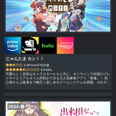
じゃんたま カン！！
2.8
Prime平均評価
5.9
MAL
可愛らしく多彩なキャラクターたちと共に、オンラインで全国のプレ
イヤーとリアルタイム対戦ができる大人気麻雀アプリ『雀魂』！ 初
心者から上級者まで幅広く楽しめるゲームシステムを搭載。それぞれ
のキャラの多彩な表情が見られるスタンプやチャットを用いつつ、楽
しく麻雀をプレイできます。 そんな『雀魂』のキャラクターたち
が、『じゃんたま PONG☆』に続き再びアニメ化！ 個性派の雀士た
ちが配信業を始めたり、男同士の二人旅へ出かけたり、果てには不良
の抗争に巻き込まれたり！？ 一飜市のみならず、今度はもーっと新
2024-春
た...