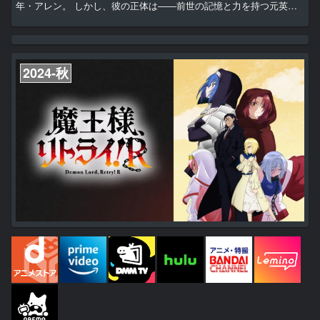
年・アレン。 しかし、彼の正体は――前世の記憶と力を持つ元英雄
だった⁉ 実家である公爵家から追放されたのをいいことに、自由気ま
まな旅を始めようとするアレンだったが、 元婚約者の暗殺未遂に遭
遇することになり......⁉ 今世こそのんびりしたい元英雄の、望まぬヒ
ロイック・ファンタジー開幕！ Kindle Unlimitedで無料閲覧できます
♪
2024-秋