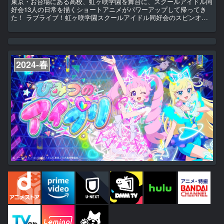
東京・お台場にある高校、虹ヶ咲学園を舞台に、スクールアイドル同
好会13人の日常を描くショートアニメがパワーアップして帰ってき
た！ ラブライブ！虹ヶ咲学園スクールアイドル同好会のスピンオフ
コミック「にじよん(漫画:ミヤコヒト)」がアニメになって動き出す！
ニジガクメンバー13人のキュートな日常をゆるっとあなたにお届け
します！
2024-春