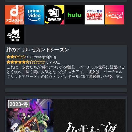
絆のアリル セカンドシーズン
2.8
Prime平均評価
5.7
MAL
これは、少女たちが“絆”でつながる物語。 バーチャル世界に彗星のご
とく現れ、瞬く間に人気となったキズナアイ。 彼女は「バーチャル
グリッドアワード」の頂点・ラピンドールに5年連続輝いた後、突如
として姿を消した。 それから月日が流れ—— バーチャル世界で活躍
する人材の輩出に特化した学園・ADENアカデミー。 そこにはそれ
ぞれの夢を目指し、日々励んでいる学生たちが集う。 「私も、アイ
ちゃんみたいなバーチャルアーティストになりたいっ！」 キズナア
イに憧れる少女・ミラクは、そんな想いを胸にADENアカデミ...
2023-冬