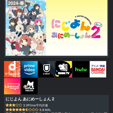
2024-春
にじよん あにめーしょん 2
3.0
Prime平均評価
6.8
MAL