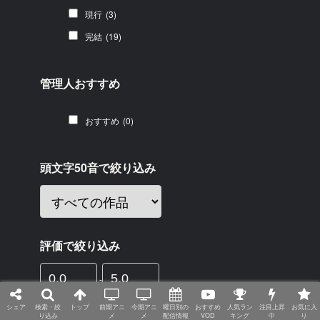
現行
(3)
完結
(19)
管理人おすすめ
おすすめ
(0)
頭文字50音で絞り込み
評価で絞り込み
-
シェア
検索・絞
トップ
前期アニ
今期アニ
曜日別の
おすすめ
人気ラン
注目上昇
お気に入
り込み
メ
メ
配信情報
VOD
キング
中
り