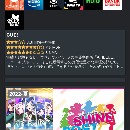
CUE!
3.3
Prime平均評価
7.5
IMDb
6.8
MAL
実績も経験もない、できたてホヤホヤの声優事務所『AiRBLUE』
（エールブルー）。 そこに所属するのは個性豊かな声優の卵たち。
彼女たちはいまの自分に何ができるのかを考え、それぞれが信じる形
で夢へと駆け出していく！しかし、夢を抱きつつも直面する厳しい現
実。 苦悩、挫折、葛藤—。 いくら練習を重ねても、全員がオーディ
ションに合格することは叶わない。 声優を目指す者なら誰もがぶつ
かる壁を前に、彼女たちはどう立ち向かっていくのか？新人声優たち
による物語が、いま始まる。
2022-夏