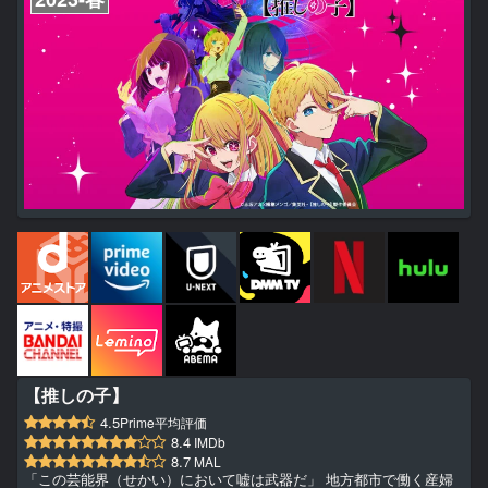
【推しの子】
4.5
Prime平均評価
8.4
IMDb
8.7
MAL
「この芸能界（せかい）において嘘は武器だ」 地方都市で働く産婦