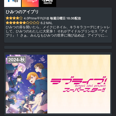
ひみつのアイプリ
4.0
Prime平均評価
毎週日曜日 10:30配信
6.2
MAL
ひみつの扉を開いたら、メイクにネイル、キラキラコーデにオシャレ
して、ひみつのわたしに大変身！ それがアイドルプリンセス『アイ
プリ』！ さぁ、みんなもひみつの世界に飛び込めば、アイプリにな
れちゃうかも！？ 私立パラダイス学園に入学した主人公・青空ひま
りと星川みつき。 アイプリに憧れるひまりの夢は、おともだちを1万
人つくること！ でも人見知りでキンチョーしぃのひまりには、ちょ
っとむずかしいかも……。 そんなひまりが思いがけずアイプリデビ
ューすることに！？ 親友のみつきにも言えない『ひみつ』ができち
2024-秋
ゃ...