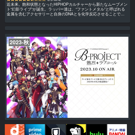
近未来。飽和状態となったHIPHOPカルチャーから新たなムーブメン
ト“幻影ライブ“が誕生。ラッパー達は、“ファントメタル”と呼ばれる
金属を含むアクセサリーと自身のDNAとを化学反応させることで感
情とリンクした幻影を創り出し、華麗なステ―ジで若者達を熱狂させ
ていた。 そんな中、それぞれの音楽ジャンルで人気トップを走る
「BAE」「The Cat’s Whiskers」「cozmez」「悪漢奴等」に、伝説
のクラブ“CLUB paradox”で開催されるという謎の大会『Paradox
Live』への招待...
2023-秋