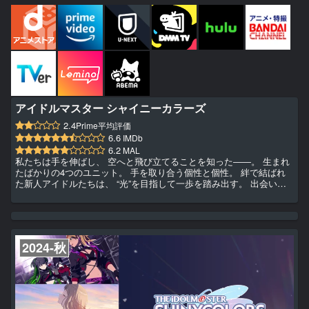
アイドルマスター シャイニーカラーズ
2.4
Prime平均評価
6.6
IMDb
6.2
MAL
私たちは手を伸ばし、 空へと飛び立てることを知った――。 生まれ
たばかりの4つのユニット。 手を取り合う個性と個性。 絆で結ばれ
た新人アイドルたちは、 “光”を目指して一歩を踏み出す。 出会いと
いう奇跡がおりなす、色とりどりの輝き。 どこまでも繋がる大空の
下、新たな翼が羽ばたき始める。
2024-秋