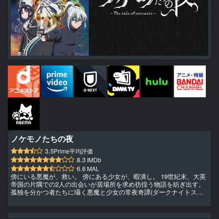
ノケモノたちの夜
3.5
Prime平均評価
8.3
IMDb
6.6
MAL
傍にいる悪魔が、救い。 傍にある少女が、暇潰し。 19世紀末、大英
帝国の片隅での2人の出会いが居場所を求め彷徨う物語を紡ぎ出す。
孤独を分かつ者たちに囁く悪魔と少女の常夜奇譚(ダークナイトスト
ーリー)。