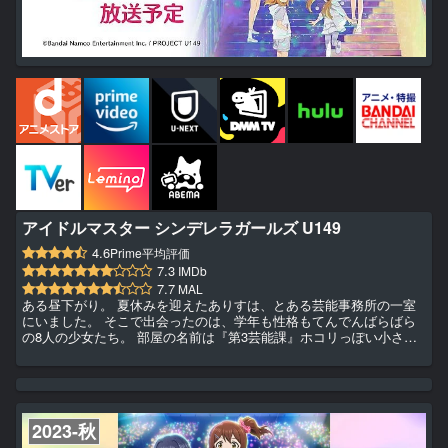
アイドルマスター シンデレラガールズ U149
4.6
Prime平均評価
7.3
IMDb
7.7
MAL
ある昼下がり。 夏休みを迎えたありすは、とある芸能事務所の一室
にいました。 そこで出会ったのは、学年も性格もてんでんばらばら
の8人の少女たち。 部屋の名前は『第3芸能課』ホコリっぽい小さな
部屋で、小さな（Under149cmの）女の子は夢見ます。 ここから、私
のアイドルとしての物語が始まるのね──。 と、そこへ現れたのは王
子様みたいに素敵なプロデューサー！……ではなく、プロデューサー
になったばかりの小さな青年でした。 やる気だけはある新人プロデ
ューサーと、何もかもがこれからの少女たち。 お仕事っ...
2023-秋