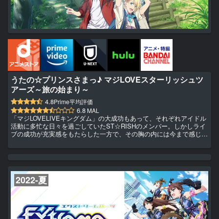
うたの☆プリンスさまっ♪ マジLOVEスターリッシュツ
アーズ～旅の始まり～
4.8
Prime平均評価
6.8
MAL
「マジLOVELIVEキングダム」の大成功もあって、それぞれアイドル
活動に多忙な日々を過ごしていたST☆RISHのメンバー。しかしライ
ブの成功が充実感をもたらした一方で、その胸の内には今まで感じた
ことのない想いが頭をもたげ始めていた。“これから、自分には何が
できるのだろうか……”そんな時、シャイニング事務所から全員を呼
び出す連絡が入る。久しぶりのST☆RISH7人集合を誰よりも喜ぶメ
ンバーに、事務所からある“ご褒美”が贈られることに。その内容とは
果たして……？「マジLOVEキングダム」から「マジ...
2022-夏