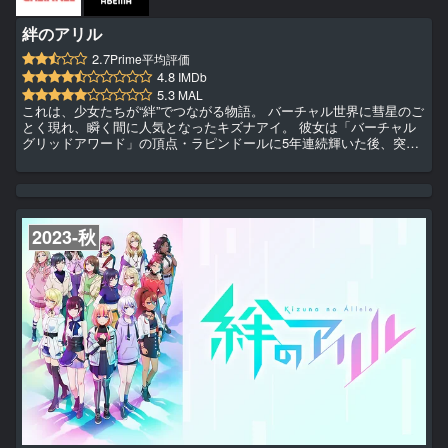
絆のアリル
2.7
Prime平均評価
4.8
IMDb
5.3
MAL
これは、少女たちが“絆”でつながる物語。 バーチャル世界に彗星のご
とく現れ、瞬く間に人気となったキズナアイ。 彼女は「バーチャル
グリッドアワード」の頂点・ラピンドールに5年連続輝いた後、突如
として姿を消した。 それから月日が流れ―― バーチャル世界で活躍
する人材の輩出に特化した学園、ADENアカデミー。 そこにはそれ
ぞれの夢を目指し、日々励んでいる学生たちが集う。 「私も、アイ
ちゃんみたいなバーチャルアーティストになりたいっ！」 キズナア
イに憧れる少女ミラクは、そんな想いを胸にADENアカデミー...
2023-秋