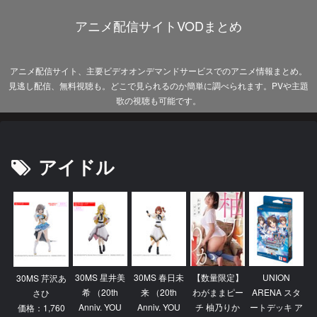
アニメ配信サイトVODまとめ
アニメ配信サイト、主要ビデオオンデマンドサービスでのアニメ情報まとめ。
見逃し配信、無料視聴も。どこで見られるのか簡単に調べられます。PVや主題
歌の視聴も可能です。
アイドル
30MS 星井美
30MS 春日未
【数量限定】
UNION
30MS 芹沢あ
希 （20th
来 （20th
わがままピー
ARENA スタ
さひ
Anniv. YOU
Anniv. YOU
チ 柚乃りか
ートデッキ ア
価格：1,760