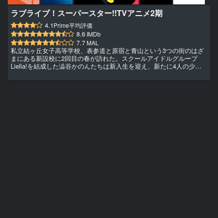
ラブライブ！スーパースター!!TVアニメ2期
4.1
Prime平均評価
8.6
IMDb
7.7
MAL
私立結ヶ丘女子高等学校、表参道と原宿と青山という3つの街のはざ
まにある新設校に2回目の春が訪れた。スクールアイドルグループ
Liella!を結成した澁谷かのんたちは新入生を迎え、新たに4人の少女
が”スクールアイドル”として走り出す!!思ったんだ。新入生と一緒に
頑張りたいって――。新たなメンバーを迎え一番星を目指すかのんた
ちとの「みんなで叶える物語（スクールアイドルプロジェクト）」。
はばたけ！私たちのラブライブ！