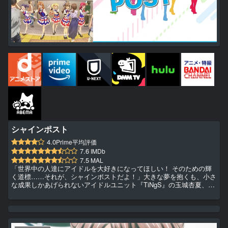
シャインポスト
4.0
Prime平均評価
7.6
IMDb
7.5
MAL
「世界中の人達にアイドルを大好きになってほしい！ そのための輝
く道標……それが、シャインポストだよ！」大きな夢を抱くも、小さ
な成果しかあげられないアイドルユニット『TiNgS』の玉城杏夏、青
天国春、聖舞理王。彼女らに救いの手として用意されたのは、曰く最
強マネージャー、のはずが……「僕、マネージャーはやらないよ」現
われたのは、まるでやる気のない男、日生直輝だった。だが、彼には
一つ特別な力が備わっていて……？ これは、絶対アイドルを目指す
ため、君と少女たちが光り輝く物語。