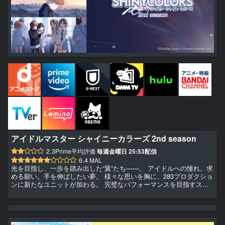
アイドルマスター シャイニーカラーズ 2nd season
2.3
Prime平均評価
毎週金曜日 25:53配信
6.4
MAL
光を目指し、一歩を踏み出した“翼”たち――。 アイドルへの憧れ。求
める願い。手を伸ばしたい夢。 様々な思いを胸に、283プロダクショ
ンに新たなユニットが加わる。 完璧なパフォーマンスを目指すスト
レイライト。 幼馴染4人の絆で結ばれたノクチル。 ２つのユニット
が巻き起こす波紋が、お互いの道を照らし出す輝きとなっていく。
そこに広がるのは可能性という名の未来。 “翼”たちが踏み出す新たな
一歩。羽ばたく先を決めるのは――