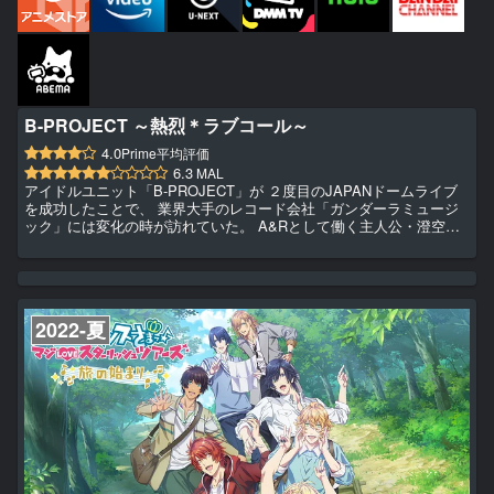
B-PROJECT ～熱烈＊ラブコール～
4.0
Prime平均評価
6.3
MAL
アイドルユニット「B-PROJECT」が ２度目のJAPANドームライブ
を成功したことで、 業界大手のレコード会社「ガンダーラミュージ
ック」には変化の時が訪れていた。 A&Rとして働く主人公・澄空つ
ばさは、 「キタコレ」「THRIVE」「MooNs」「KiLLER KiNG」に
加えて 新たなジャンルから参画するアーティスト「ウルトラズ」も
担当することになる。 B-PROJECTとウルトラズの出会いから生み出
されるシナジーにより 刺激的で熱烈な"ラブコール"が今、響き渡る
——！
2022-夏