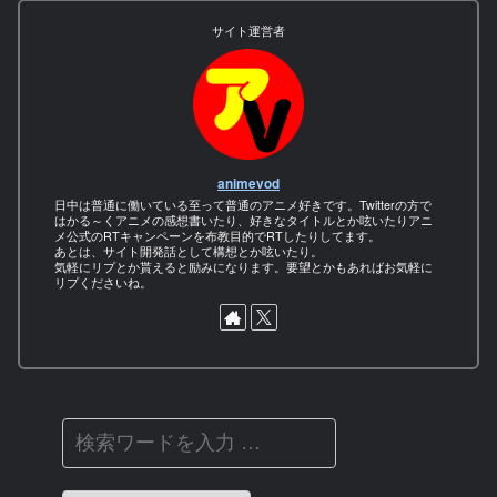
サイト運営者
animevod
日中は普通に働いている至って普通のアニメ好きです。Twitterの方で
はかる～くアニメの感想書いたり、好きなタイトルとか呟いたりアニ
メ公式のRTキャンペーンを布教目的でRTしたりしてます。
あとは、サイト開発話として構想とか呟いたり。
気軽にリプとか貰えると励みになります。要望とかもあればお気軽に
リプくださいね。