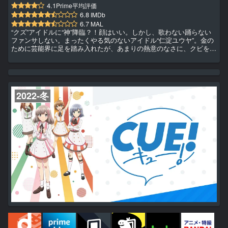
4.1
Prime平均評価
6.8
IMDb
6.7
MAL
“クズ”アイドルに“神”降臨？！顔はいい。しかし、歌わない踊らない
ファンサしない。まったくやる気のないアイドル“仁淀ユウヤ”。金の
ために芸能界に足を踏み入れたが、あまりの熱意のなさに、クビを宣
告される。そんなある日、出会ったのは“神アイドル・最上アサ
ヒ”の“幽霊”？！正反対な2人がタッグを組んで、目指すはアイドル界
の天下一！
2022-冬