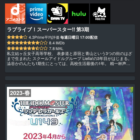
ラブライブ！スーパースター!! 第3期
4.3
Prime平均評価
毎週日曜日 17:00配信
8.4
IMDb
7.8
MAL
私立結ヶ丘女子高等学校、 表参道と原宿と青山という3つの街のはざ
まで生まれた スクールアイドルグループ Liella!の3年目がはじまる。
澁谷かのんたち1期生にとっては、高校生活最後の1年。 精一杯声響
かせた学校の屋上も、全力で駆けた並木道も、全てが思い出に変わる
前に。 「約束をしよう――。」 5人で踏み出し、9人で夢を叶えて、
11人で結ばれる「みんなで叶える物語スクールアイドルプロジェク
ト」。 はばたけ！私たちのラブライブ！
2023-春